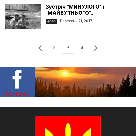
Зустріч “МИНУЛОГО” і
“МАЙБУТНЬОГО”…
Вересень 21, 2017
ФОТО
2
3
4