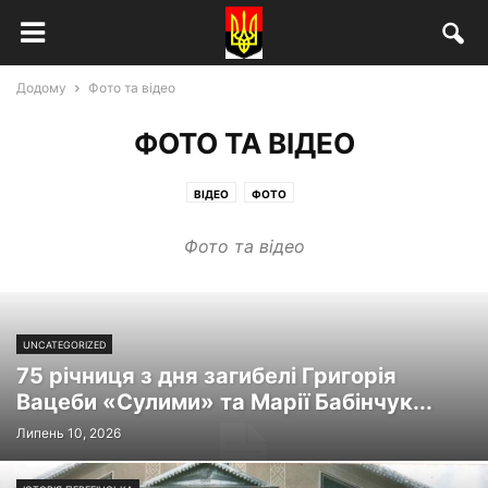
Додому
Фото та відео
ФОТО ТА ВІДЕО
ВІДЕО
ФОТО
Фото та відео
UNCATEGORIZED
75 річниця з дня загибелі Григорія
Вацеби «Сулими» та Марії Бабінчук...
Липень 10, 2026