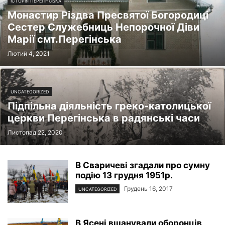
ІСТОРІЯ ПЕРЕГІНСЬКА
Монастир Різдва Пресвятої Богородиці
Сестер Служебниць Непорочної Діви
Марії смт.Перегінська
Лютий 4, 2021
UNCATEGORIZED
Підпільна діяльність греко-католицької
церкви Перегінська в радянські часи
Листопад 22, 2020
В Сваричеві згадали про сумну
подію 13 грудня 1951р.
Грудень 16, 2017
UNCATEGORIZED
В Ясені вшанували оборонців