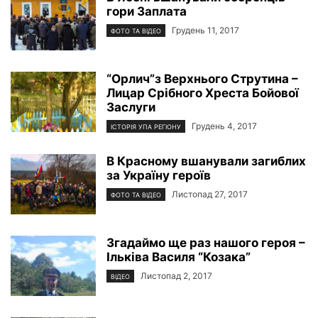
гори Заплата
Грудень 11, 2017
ФОТО ТА ВІДЕО
“Орлич”з Верхнього Струтина –
Лицар Срібного Хреста Бойової
Заслуги
Грудень 4, 2017
ІСТОРІЯ УПА РЕГІОНУ
В Красному вшанували загиблих
за Україну героїв
Листопад 27, 2017
ФОТО ТА ВІДЕО
Згадаймо ще раз нашого героя –
Ільківа Василя “Козака”
Листопад 2, 2017
ВІДЕО