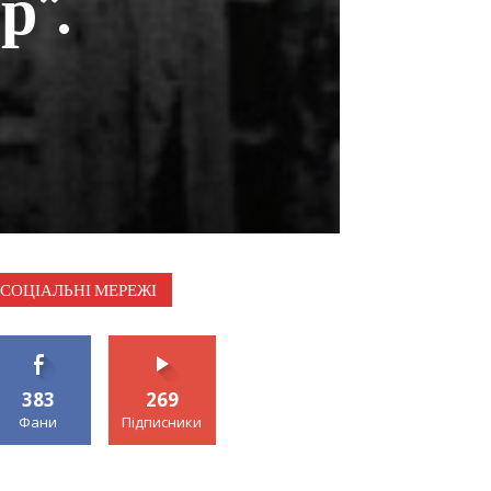
р”.
СОЦІАЛЬНІ МЕРЕЖІ
383
269
Фани
Підписники