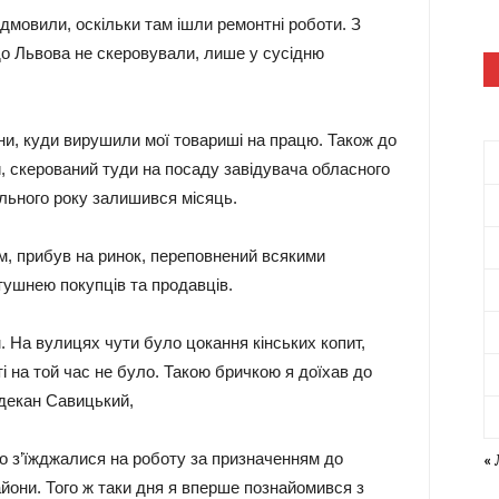
ідмовили, оскільки там ішли ремонтні роботи. З
до Львова не скеровували, лише у сусідню
ни, куди вирушили мої товариші на працю. Також до
 скерований туди на посаду завідувача обласного
ального року залишився місяць.
м, прибув на ринок, переповнений всякими
тушнею покупців та продавців.
. На вулицях чути було цокання кінських копит,
ті на той час не було. Такою бричкою я доїхав до
 декан Савицький,
що з’їжджалися на роботу за призначенням до
«
айони. Того ж таки дня я вперше познайомився з