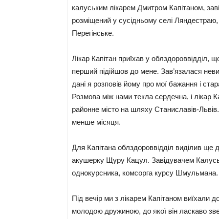
калуським лікарем Дмитром Капітаном, зав
розміщений у сусідньому селі Ляндестраю, 
Перегінське.
Лікар Капітан приїхав у облздороввідділ, що
перший підійшов до мене. Зав’язалася неви
дані я розповів йому про мої бажання і ста
Розмова між нами текла сердечна, і лікар К
районне місто на шляху Станиславів-Львів.
менше місяця.
Для Капітана облздороввідділ виділив ще дв
акушерку Щуру Кацул. Завідувачем Калусь
однокурсника, комсорга курсу Шмульмана.
Під вечір ми з лікарем Капітаном виїхали 
молодою дружиною, до якої він ласкаво зв