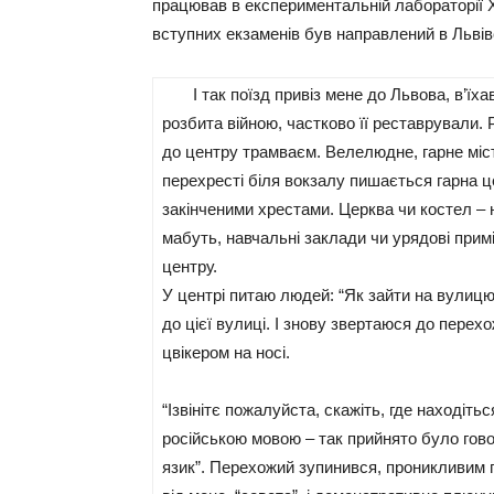
працював в експериментальній лабораторії Хі
вступних екзаменів був направлений в Льві
І так поїзд привіз мене до Львова, в’їха
розбита війною, частково її реставрували. 
до центру трамваєм. Велелюдне, гарне мі
перехресті біля вокзалу пишається гарна 
закінченими хрестами. Церква чи костел – 
мабуть, навчальні заклади чи урядові прим
центру.
У центрі питаю людей: “Як зайти на вулиц
до цієї вулиці. І знову звертаюся до перехо
цвікером на носі.
“Ізвінітє пожалуйста, скажіть, где находіть
російською мовою – так прийнято було гово
язик”. Перехожий зупинився, проникливим п