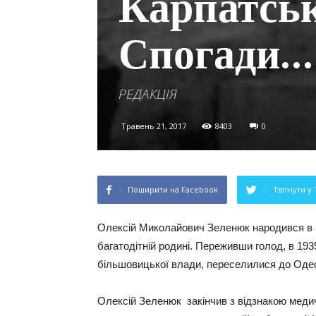
Карпатськ
Спогади…
РЕДАКЦІЯ
Травень 21, 2017
8403
0
Поширити на Facebook
Твітнути у 
Олексій Миколайович Зеленюк народився в 19
багатодітній родині. Переживши голод, в 1935
більшовицької влади, переселилися до Оде
Олексій Зеленюк закінчив з відзнакою медичн