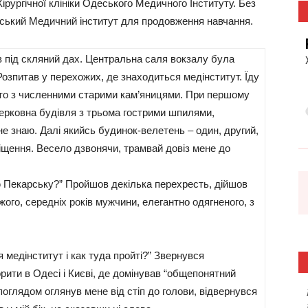
рургічної клініки Одеського Медичного Інституту. Без
вський Медичний інститут для продовження навчання.
в під скляний дах. Центральна саля вокзалу була
Розпитав у перехожих, де знаходиться медінститут. Їду
сто з численними старими кам’яницями. При першому
церковна будівля з трьома гострими шпилями,
не знаю. Далі якийсь будинок-велетень – один, другий,
іщення. Весело дзвонячи, трамвай довіз мене до
ю Пекарську?” Пройшов декілька перехресть, дійшов
жого, середніх років мужчини, елегантно одягненого, з
ся медінститут і как туда пройті?” Звернувся
рити в Одесі і Києві, де домінував “общепонятний
оглядом оглянув мене від стіп до голови, відвернувся