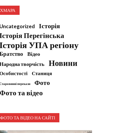
ХМАРА
Історія
Uncategorized
Історія Перегінська
Історія УПА регіону
Братство
Відео
Новини
Народна творчість
Особистості
Станиця
Фото
Старовинні перекази
Фото та відео
ФОТО ТА ВІДЕО НА САЙТІ