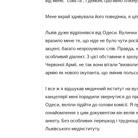
від мене, “совєта”, і демонстративно плюнув
Мене вкрай здивувала його поведінка, я ціп
Львів дуже відрізнявся від Одеси. Вулички
вразило мене те, що ніде не було чути рос
акцент, багато незрозумілих слів. Правда, 
особливий діалект. З цієї обставини я зро
Червоної Армії, не так вони вітали “визволи
армію як нового окупанта, що змінив польс
І все ж я відшукав медичний інститут на ву
канцелярії мені порадили звернутися до пр
Одеси, веліли підійти до голови комісії. Я 
ознайомлення з цим документом він велів н
анкету. Без особливих перешкод і труднощ
Львівського медінституту.