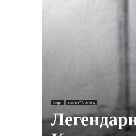
Історія
Історія УПА регіону
Легендар