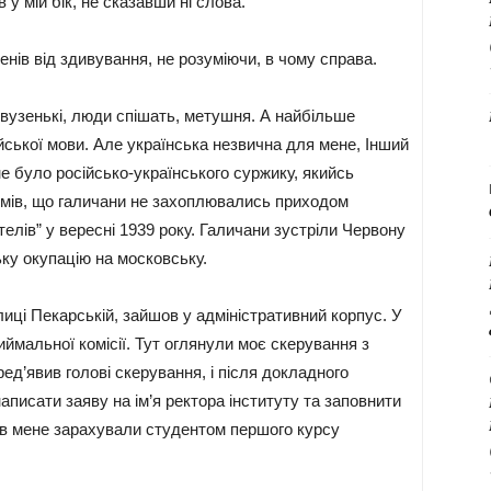
 у мій бік, не сказавши ні слова.
енів від здивування, не розуміючи, в чому справа.
 вузенькі, люди спішать, метушня. А найбільше
ійської мови. Але українська незвична для мене, Інший
не було російсько-українського суржику, якийсь
зумів, що галичани не захоплювались приходом
телів” у вересні 1939 року. Галичани зустріли Червону
ьку окупацію на московську.
лиці Пекарській, зайшов у адміністративний корпус. У
иймальної комісії. Тут оглянули моє скерування з
пред’явив голові скерування, і після докладного
аписати заяву на ім’я ректора інституту та заповнити
ів мене зарахували студентом першого курсу