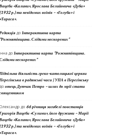
Вацеби «Калини», Ярослава Белийовича «Дуба»
(1932 р.) та невідомих воїнів – «Голуба» і
«Тараса».
Редакція
до
Інтерактивна карта
“Рожнятівщина. Слідами нескорених”
Інна
до
Інтерактивна карта “Рожнятівщина.
Слідами нескорених”
Підпільна діяльність греко-католицької церкви
Перегінська в радянські часи | УПА в Перегінську
до
отець Дутчак Петро – шлях до мрії стати
священником
Олександр
до
66 річниця загибелі повстанців
Григорія Вацеби «Сулими», його дружини – Марії
Вацеби «Калини», Ярослава Белийовича «Дуба»
(1932 р.) та невідомих воїнів – «Голуба» і
«Тараса».