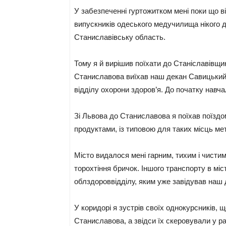
У забезпеченні гуртожитком мені поки що в
випускників одеського медучилища нікого 
Станиславівську область.
Тому я й вирішив поїхати до Станіславівщи
Станиславова виїхав наш декан Савицький,
відділу охорони здоров’я. До початку навч
Зі Львова до Станиславова я поїхав поїздо
продуктами, із типовою для таких місць ме
Місто видалося мені гарним, тихим і чистим
торохтіння бричок. Іншого транспорту в міс
облздороввідділу, яким уже завідував наш
У коридорі я зустрів своїх однокурсників, 
Станиславова, а звідси їх скеровували у р