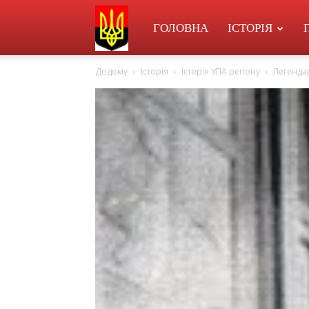
УПА
ГОЛОВНА
ІСТОРІЯ
Додому
Історія
Історія УПА регіону
Легендар
в
Перегінську