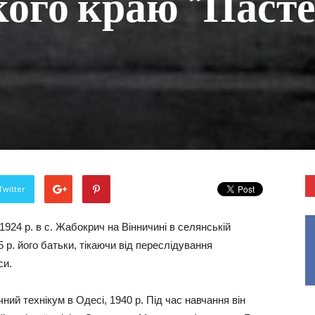
ого краю “Пасте
Twitter
24 р. в с. Жабокрич на Вінничині в селянській
 р. його батьки, тікаючи від переслідування
си.
ий технікум в Одесі, 1940 р. Під час навчання він