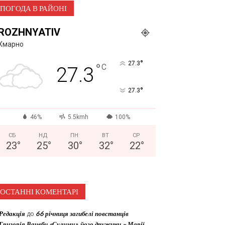
ПОГОДА В РАЙОНІ
ROZHNYATIV
Хмарно
°
27.3
°
C
27.3
°
27.3
46%
5.5kmh
100%
СБ
НД
ПН
ВТ
СР
23
°
25
°
30
°
32
°
22
°
ОСТАННІ КОМЕНТАРІ
Редакція
до
66 річниця загибелі повстанців
Григорія Вацеби «Сулими», його дружини – Марії