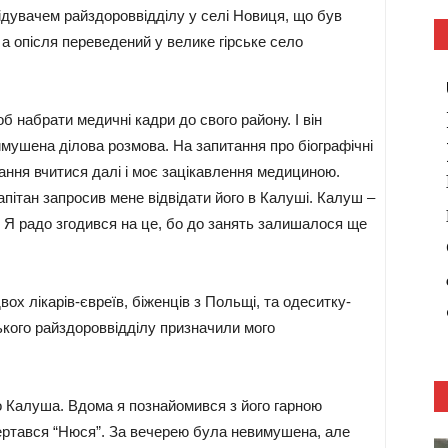
ідувачем райздороввідділу у селі Новиця, що був
а опісля переведений у велике гірське село
б набрати медичні кадри до свого району. І він
мушена ділова розмова. На запитання про біографічні
рання вчитися далі і моє зацікавлення медициною.
апітан запросив мене відвідати його в Калуші. Калуш –
 Я радо згодився на це, бо до занять залишалося ще
ох лікарів-євреїв, біженців з Польщі, та одеситку-
кого райздороввідділу призначили мого
до Калуша. Вдома я познайомився з його гарною
ертався “Нюся”. За вечерею була невимушена, але