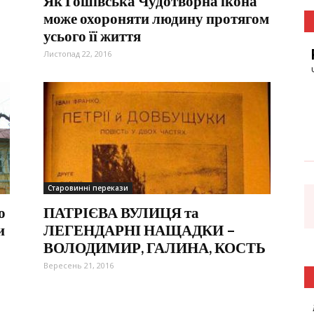
Як Гошівська Чудотворна ікона
може охороняти людину протягом
усього її життя
Листопад 22, 2016
Старовинні перекази
о
ПАТРІЄВА ВУЛИЦЯ та
и
ЛЕГЕНДАРНІ НАЩАДКИ –
ВОЛОДИМИР, ГАЛИНА, КОСТЬ
Вересень 21, 2016