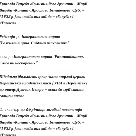
Григорія Вацеби «Сулими», його дружини – Марії
Вацеби «Калини», Ярослава Белийовича «Дуба»
(1932 р.) та невідомих воїнів – «Голуба» і
«Тараса».
Редакція
до
Інтерактивна карта
“Рожнятівщина. Слідами нескорених”
Інна
до
Інтерактивна карта “Рожнятівщина.
Слідами нескорених”
Підпільна діяльність греко-католицької церкви
Перегінська в радянські часи | УПА в Перегінську
до
отець Дутчак Петро – шлях до мрії стати
священником
Олександр
до
66 річниця загибелі повстанців
Григорія Вацеби «Сулими», його дружини – Марії
Вацеби «Калини», Ярослава Белийовича «Дуба»
(1932 р.) та невідомих воїнів – «Голуба» і
«Тараса».