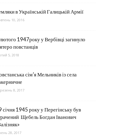
емляки в Українській Галицькій Армії
втень 10, 2016
 лютого 1947року у Вербівці загинуло
’ятеро повстанців
тий 5, 2018
овстанська сім’я Мельників із села
акерничне
резень 8, 2017
9 січня 1945 року у Перегінську був
трачений Щебель Богдан Іванович
Залізняк»
чень 28, 2017