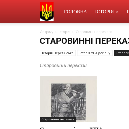
УПА
ГОЛОВНА
ІСТОРІЯ
Додому
Історія
Старовинні перекази
в
СТАРОВИННІ ПЕРЕКА
Історія Перегінська
Історія УПА регіону
Старови
Перегінську
Старовинні перекази
Старовинні перекази