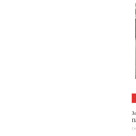
З
П
Се