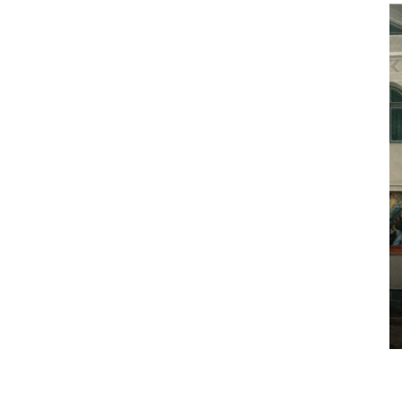
Монастир Різдва Пресвятої
 Григорія
Богородиці Сестер Служебниць
ї Бабінчук
Непорочної Діви Марії
смт.Перегінська
Лютий 4, 2021
0