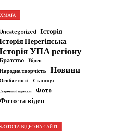
ХМАРА
Історія
Uncategorized
Історія Перегінська
Історія УПА регіону
Братство
Відео
Новини
Народна творчість
Особистості
Станиця
Фото
Старовинні перекази
Фото та відео
ФОТО ТА ВІДЕО НА САЙТІ