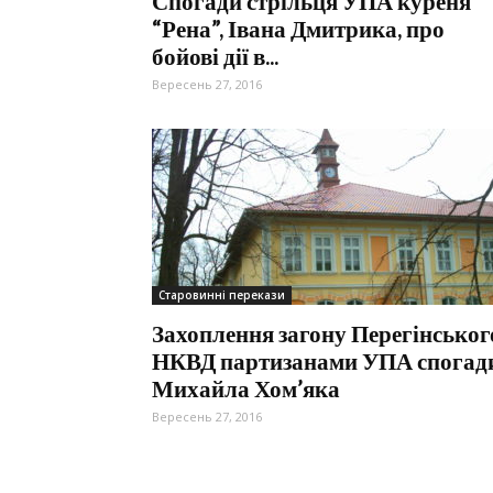
Спогади стрільця УПА куреня
“Рена”, Івана Дмитрика, про
бойові дії в...
Вересень 27, 2016
Старовинні перекази
Захоплення загону Перегінськог
НКВД партизанами УПА спогад
Михайла Хом’яка
Вересень 27, 2016