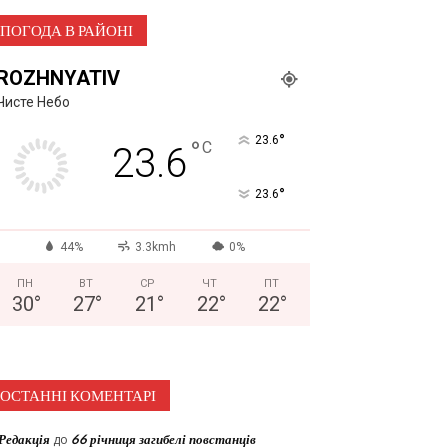
ПОГОДА В РАЙОНІ
ROZHNYATIV
Чисте Небо
°
23.6
°
C
23.6
°
23.6
44%
3.3kmh
0%
ПН
ВТ
СР
ЧТ
ПТ
30
°
27
°
21
°
22
°
22
°
ОСТАННІ КОМЕНТАРІ
Редакція
до
66 річниця загибелі повстанців