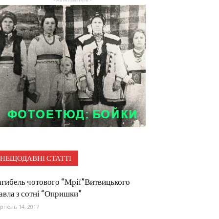
НЕЩОДАВНІ СТАТТІ
агибель чотового “Мрії”Витвицького
авла з сотні “Опришки”
рпень 14, 2017