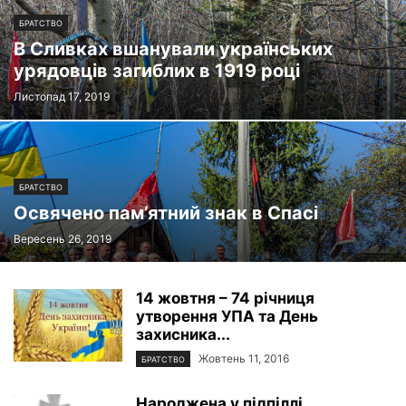
БРАТСТВО
В Сливках вшанували українських
урядовців загиблих в 1919 році
Листопад 17, 2019
БРАТСТВО
Освячено пам’ятний знак в Спасі
Вересень 26, 2019
14 жовтня – 74 річниця
утворення УПА та День
захисника...
Жовтень 11, 2016
БРАТСТВО
Народжена у підпіллі