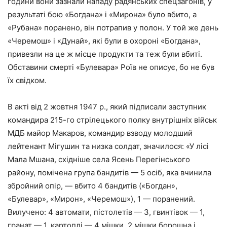
години вони зазнали нападу радянських спецзагонів, у
результаті бою «Богдана» і «Мирона» було вбито, а
«Рубана» поранено, він потрапив у полон. У той же день
«Черемош» і «Дунай», які були в охороні «Богдана»,
привезли на це ж місце продукти та теж були вбиті.
Обставини смерті «Булевара» Роїв не описує, бо не був
їх свідком.
В акті від 2 жовтня 1947 р., який підписали заступник
командира 215-го стрілецького полку внутрішніх військ
МДБ майор Макаров, командир взводу молодший
лейтенант Мігушин та низка солдат, значилося: «У лісі
Мала Мшана, східніше села Ясень Перегінського
району, помічена група бандитів — 5 осіб, яка вчинила
збройний опір, — вбито 4 бандитів («Богдан»,
«Булевар», «Мирон», «Черемош»), 1 — поранений.
Вилучено: 4 автомати, пістолетів — 3, гвинтівок — 1,
гранат — 1, картоплі — 4 мішки, 2 мішки борошна і