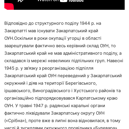
Відповідно до структурного поділу 1944 р. на
Закарпатті мав існувати Закарпатський край
ОУН.Оскільки в роки окупації угорці в області
заарештували фактично весь керівний склад ОУН, то
Закарпатський край не мав адміністративного поділу, а
складався із мережі невеликих підпільних груп. Навесні
1945 р. у зв’язку з реорганізацією підпілля
Закарпатський край ОУН переведений у Закарпатський
окружний і діяв на території Берегівського,
іршавського, Виноградівського і Хустського районів та
організаційно підпорядковувався Карпатському краю
ОУН. У травні 1947 р. радянські каральні органи
фактично ліквідували Закарпатську округу ОУН
(«Срібна»), проте вже в липні вона відновилася, в тому
числі й зусиллями окружного провідника «Булевара»