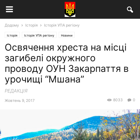
Додому
Історія
Історія УПА регіону
Історія
Історія УПА регіону
Новини
Освячення хреста на місці
загибелі окружного
проводу ОУН Закарпаття в
урочищі “Мшана”
РЕДАКЦІЯ
8033
0
Жовтень 9, 2017