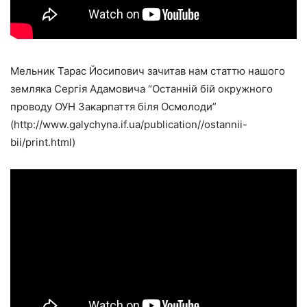
Мельник Тарас Йосипович зачитав нам статтю нашого
земляка Сергія Адамовича “Останній бій окружного
проводу ОУН Закарпаття біля Осмолоди”
(http://www.galychyna.if.ua/publication//ostannii-
bii/print.html)