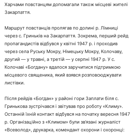
Харчами повстанцям допомагали також місцеві жителі
Закарпаття.
Маршрут повстанців пролягав по долині р. Лімниці
через с. Гриньків на Закарпаття. Зокрема, перший рейд
пропагандистів відбувся у квітні 1947 р. і проходив
через села Руську Мокру, Німецьку Мокру, Колочаву,
другий — у травні, а третій — у серпні 1947 р. У с.
Колочаві «Богдану» вдалося заручитися підтримкою
місцевого священика, який взявся розповсюджувати
листівки.
Після рейдів «Богдан» у районі гори Заплати біля с.
Гринькова зустрічався і звітував про роботу «Климу».
Останній їхній контакт відбувся на початку вересня 1947
р. Організаційно з «Климом» були зв’язані журналіст
«Всеволод», друкарка, комендант охорони і охоронці: