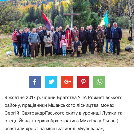
8 жовтня 2017 р. члени Братства УПА Рожнятівського
району, працівники Мшанського лісництва, монах
Сергій Святоандріївського скиту в урочищі Лужки та
отець Йона (церква Архістратига Михаїла у Львові)
освятили хрест на місці загибелі «Булевара»,