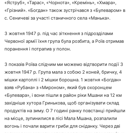
«Яструб», «Тарас», «Чорнота», «Кремінь», «Хмара»,
«Грізний». «Богдан» також зустрічався з «Булеваром» в
с. Сеничеві за участі станичного села «Манька».
3 жовтня 1947 р. під час зіткнення з підрозділами
Червоної армії їхня група була розбита, а Роїв отримав
поранення і потрапив у полон.
З показів Роїва слідчим ми можемо відтворити події 3
жовтня 1947 р. Група мала з собою 2 коней, бричку, 4
мішки картоплі і 2 мішки борошна. 1 жовтня «Богдан»
взяв «Рубана» з «Мироном», який був охоронцем
«Булевара», і вони пішли в район ріки Мшани на 12 км
західніше хутора Гринькова, щоб організувати склад
продуктів на зиму. О 7 годині ранку повстанці прийшли
на місце, зупинилися в лісі Мала Мшана, розпалили
вогонь і почали варити гриби для сніданку. Через дві