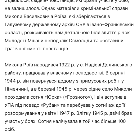
Здавалося, свідків-повстанців, які брали участь у бою,
не залишилося. Однак матеріали кримінальної справи
Миколи Васильовича Роїва, які зберігаються в
Галузевому державному архіві СБУ в івано-Франківській
області, розкривають нам деталі бою біля злиття річок
Молодої і Мшани неподалік Осмолоди та обставини
трагічної смерті повстанців.
Микола Роїв народився 1922 р. у с. Надієві Долинського
району, працював у власному господарстві. В серпні
1944 р. він повернувся додому з примусових робіт у
Німеччині, а в березні 1945 р. через рідне село Миколи
проходила сотня «Юрка» («Грозного»), і він вступив в
УПА під псевдо «Рубан» та перебував у сотні аж до її
розформування у квітні 1947 р. Влітку 1945 р. двічі брав
участь у боях. Сотня налічувала в той час більше 100
осіб.