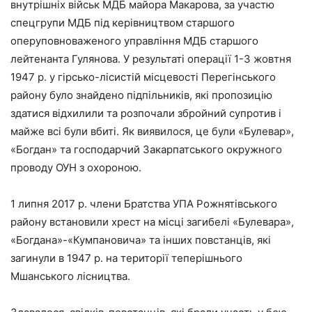
внутрішніх військ МДБ майора Макарова, за участю
спецгрупи МДБ під керівництвом старшого
оперуповноваженого управління МДБ старшого
лейтенанта Гулянова. У результаті операції 1-3 жовтня
1947 р. у гірсько-лісистій місцевості Перегінського
району було знайдено підпільників, які пропозицію
здатися відхилили та розпочали збройний супротив і
майже всі були вбиті. Як виявилося, це були «Булевар»,
«Богдан» та господарчий Закарпатського окружного
проводу ОУН з охороною.
1 липня 2017 р. члени Братства УПА Рожнятівського
району встановили хрест на місці загибелі «Булевара»,
«Богдана»-«Кумпановича» та інших повстанців, які
загинули в 1947 р. на території теперішнього
Мшанського лісництва.