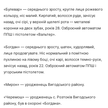
«Булевар» — середнього зросту, кругле лице рожевого
кольору, ніс малий. Кирпатий, волосся руде, зачісує
назад, очі сірі, у верхній щелепі рота — металеві
коронки на двох зубах, років 28. Озброєний автоматом
ППШ і пістолетом «Вальтер».
«Богдан» — середнього зросту, шатен, худорлявий,
лице продовгувате. Ніс нормальний з помітною
пухлиною на лівому боці, очі карі, волосся темно-русе,
зачісує назад, років 22. Озброєний автоматом ППШ і
угорським пістолетом.
«Мирон» — уродженець Вигодського району.
«Черемош» — уродженець с. Розтоків Вигодського
району, був в охороні «Богдана».