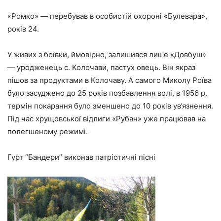
«Ромко» — перебував в особистій охороні «Булевара»,
років 24.
У живих з боївки, ймовірно, залишився лише «Довбуш»
— уродженець с. Колочави, пастух овець. Він якраз
пішов за продуктами в Колочаву. А самого Миколу Роїва
було засуджено до 25 років позбавлення волі, в 1956 р.
термін покарання було зменшено до 10 років ув’язнення.
Під час хрущовської відлиги «Рубан» уже працював на
полегшеному режимі.
Гурт “Бандери” виконав патріотичні пісні