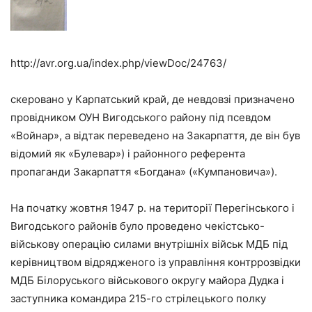
http://avr.org.ua/index.php/viewDoc/24763/
скеровано у Карпатський край, де невдовзі призначено
провідником ОУН Вигодського району під псевдом
«Войнар», а відтак переведено на Закарпаття, де він був
відомий як «Булевар») і районного референта
пропаганди Закарпаття «Богдана» («Кумпановича»).
На початку жовтня 1947 р. на території Перегінського і
Вигодського районів було проведено чекістсько-
військову операцію силами внутрішніх військ МДБ під
керівництвом відрядженого із управління контррозвідки
МДБ Білоруського військового округу майора Дудка і
заступника командира 215-го стрілецького полку