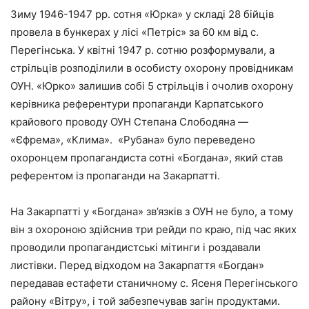
Зиму 1946-1947 рр. сотня «Юрка» у складі 28 бійців
провела в бункерах у лісі «Петріс» за 60 км від с.
Перегінська. У квітні 1947 р. сотню розформували, а
стрільців розподілили в особисту охорону провідникам
ОУН. «Юрко» залишив собі 5 стрільців і очолив охорону
керівника референтури пропаганди Карпатського
крайового проводу ОУН Степана Слободяна —
«Єфрема», «Клима». «Рубана» було переведено
охоронцем пропагандиста сотні «Богдана», який став
референтом із пропаганди на Закарпатті.
На Закарпатті у «Богдана» зв’язків з ОУН не було, а тому
він з охороною здійснив три рейди по краю, під час яких
проводили пропагандистські мітинги і роздавали
листівки. Перед відходом на Закарпаття «Богдан»
передавав естафети станичному с. Ясеня Перегінського
району «Вітру», і той забезпечував загін продуктами.