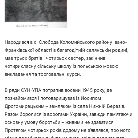
Народився в с. Слобода Коломийського району Iвано-
Франківської області в багатодітній селянській родині,
мав трьох братів і чотирьох сестер, закінчив
чотирикласну сільську школу із польською мовою
викладання та торговельні курси.
В ряди ОУН-УПА потрапив восени 1945 року, де
познайомився і потоваришував із Йосипом
Дрогомирецьким – земляком із села Нижній Березів.
Разом боролися із ворогами України, завжди пам’ятаючи
основну умову боротьби – живими не здаватися.
Протягом чотирьох рокIв додому не з’являвся, про його