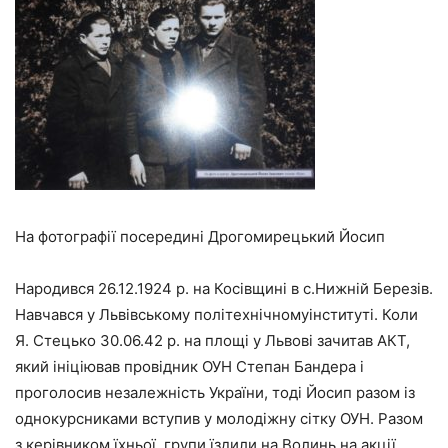
На фотографії посередині Дрогомирецький Йосип
Народився 26.12.1924 р. на Косівщині в с.Нижній Березів.
Навчався у Львівському політехнічномуінституті. Коли
Я. Стецько 30.06.42 р. на площі у Львові зачитав АКТ,
який ініціював провідник ОУН Степан Бандера і
проголосив незалежність України, тоді Йосип разом із
однокурсниками вступив у молодіжну сітку ОУН. Разом
з керівником їхньої групи їздили на Волинь на акції