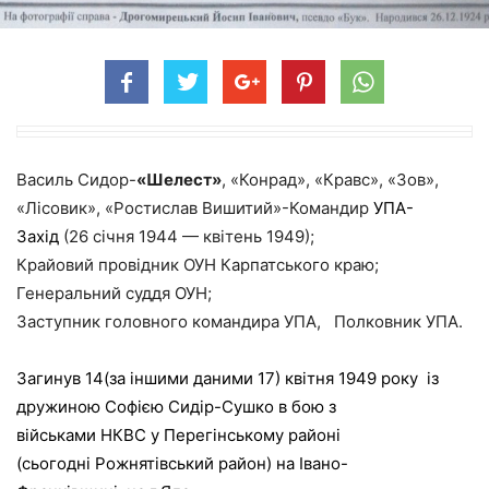
Василь Сидор-
«Шелест»
, «Конрад», «Кравс», «Зов»,
«Лісовик», «Ростислав Вишитий»-Командир
УПА-
Захід
(26 січня 1944 — квітень 1949);
Крайовий провідник ОУН Карпатського краю;
Генеральний суддя ОУН;
Заступник головного командира УПА, Полковник УПА.
Загинув 14(за іншими даними 17) квітня
1949
року із
дружиною Соф
ією Сидір-
Сушко в бою з
військами
НКВС
у Перегінському районі
(сьогодні
Рожнятівський район
) на
Івано-