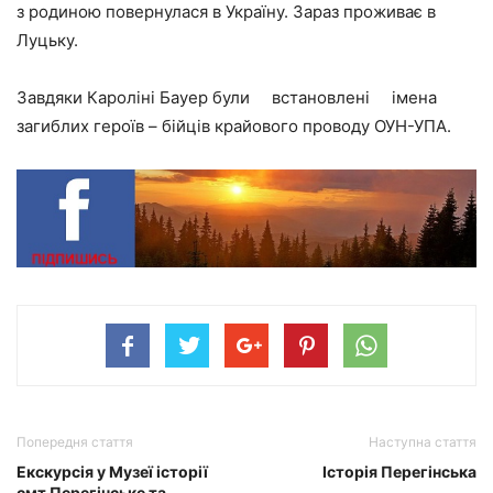
з родиною повернулася в Україну. Зараз проживає в
Луцьку.
Завдяки Кароліні Бауер були встановлені імена
загиблих героїв – бійців крайового проводу ОУН-УПА.
Попередня стаття
Наступна стаття
Екскурсія у Музеї історії
Історія Перегінська
смт.Перегінське та