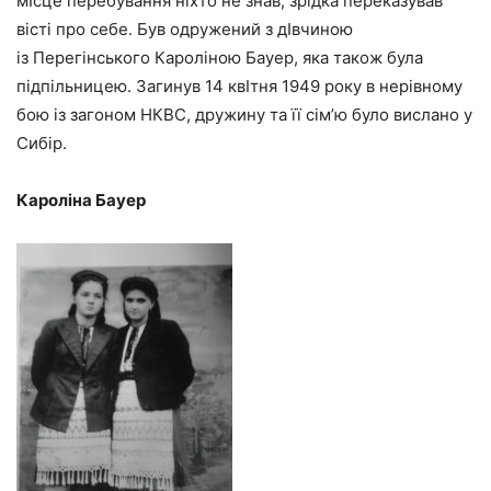
мIсце перебування ніхто не знав, зрідка переказував
вісті про себе. Був одружений з дIвчиною
із Перегінського Кароліною Бауер, яка також була
підпільницею. Загинув 14 квIтня 1949 року в нерівному
бою із загоном НКВС, дружину та її сім’ю було вислано у
Сибір.
Кароліна Бауер