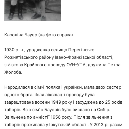
Кароліна Бауер (на фото справа)
1930 р. н., уродженка селища Перегінське
Рожнятівського району Iвано-Франківської області,
зв’язкова Крайового проводу ОУН-УПА, дружина Петра
Жолоба.
Народилася в сім»ї поляка і українки, мала двох сестер і
одного брата. іIсля ліквідації проводу була
заарештована восени 1949 року і засуджена до 25 років
таборів. Всю сім’ю Бауерів було вислано на Сибір.
3вільнена по амністії 1956 року. Після звIльнення з
таборів проживала у Iркутській області. У 2013 р. разом