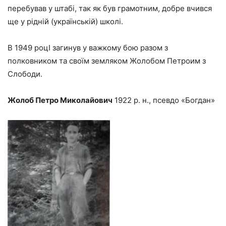
перебував у штабі, так як був грамотним, добре вчився
ще у рідній (українській) школі.
В 1949 роцI загинув у важкому бою разом з
полковником та своїм земляком Жолобом Петроим з
Слободи.
Жолоб Петро Миколайович
1922 р. н., псевдо «Богдан»