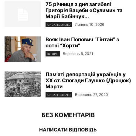
75 річниця з дня загибелі
Григорія Вацеби «Сулими» та
Марії Бабінчук...
Липень 10, 2026
UNCATEGORIZED
Вояк Іван Попович “Гінтай” з
сотні “Хорти”
Березень 5, 2021
ІСТОРІЯ
Пам’яті депортацій українців у
ХХ ст. Спогади Глушко (Дроцюк)
Марти
Вересень 27, 2020
UNCATEGORIZED
БЕЗ КОМЕНТАРІВ
НАПИСАТИ ВІДПОВІДЬ