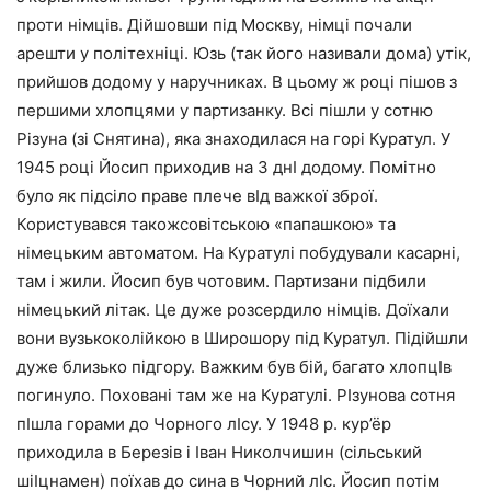
проти німців. Дійшовши під Москву, німці почали
арешти у політехніці. Юзь (так його називали дома) утік,
прийшов додому у наручниках. В цьому ж році пішов з
першими хлопцями у партизанку. Всі пішли у сотню
Різуна (зі Снятина), яка знаходилася на горі Куратул. У
1945 році Йосип приходив на 3 днI додому. Помітно
було як підсіло праве плече вIд важкої зброї.
Користувався такожсовітською «папашкою» та
німецьким автоматом. На Куратулі побудували касарні,
там і жили. Йосип був чотовим. Партизани підбили
німецький літак. Це дуже розсердило німців. Доїхали
вони вузькоколійкою в Широшору під Куратул. Підійшли
дуже близько підгору. Важким був бій, багато хлопцIв
погинуло. Поховані там же на Куратулі. РIзунова сотня
пIшла горами до Чорного лIсу. У 1948 р. кур’ёр
приходила в Березів і Iван Николчишин (сільський
шіIцнамен) поїхав до сина в Чорний лIс. Йосип потім