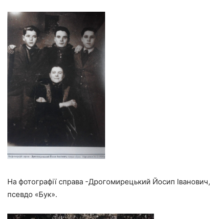
На фотографії справа -Дрогомирецький Йосип Iванович,
псевдо «Бук».