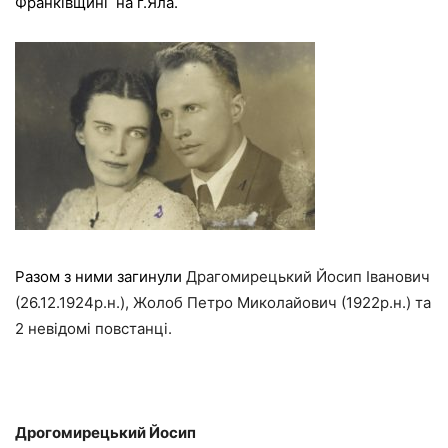
Франківщині
на г.Яла.
Разом з ними загинули
Драгомирецький Йосип Іванович
(26.12.1924р.н.), Жолоб Петро Миколайович (1922р.н.) та
2 невідомі повстанці.
Дрогомирецький Йосип