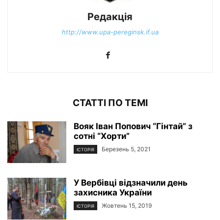
Редакція
http://www.upa-pereginsk.if.ua
СТАТТІ ПО ТЕМІ
Вояк Іван Попович “Гінтай” з
сотні “Хорти”
Березень 5, 2021
ІСТОРІЯ
У Вербівці відзначили день
захисника України
Жовтень 15, 2019
ІСТОРІЯ