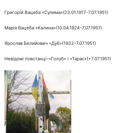
Григорій Вацеба «Сулима»(23.01.1917-7.07.1951)
Марія Вацеба «Калина»(10.04.1924-7.07.1951)
Ярослав Белийович «Дуб»(1932-7.07.1951)
Невідомі повстанці-«Голуб» і «Тарас»(+7.07.1951)