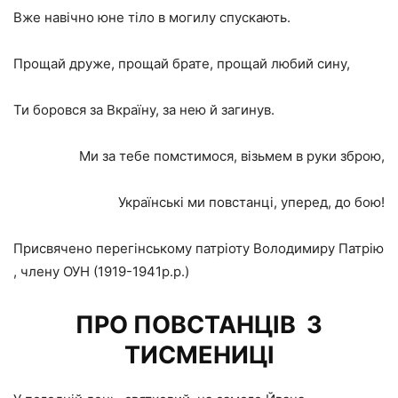
Вже навічно юне тіло в могилу спускають.
Прощай друже, прощай брате, прощай любий сину,
Ти боровся за Вкраїну, за нею й загинув.
Ми за тебе помстимося, візьмем в руки зброю,
Українські ми повстанці, уперед, до бою!
Присвячено перегінському патріоту Володимиру Патрію
, члену ОУН (1919-1941р.р.)
ПРО ПОВСТАНЦІВ З
ТИСМЕНИЦІ