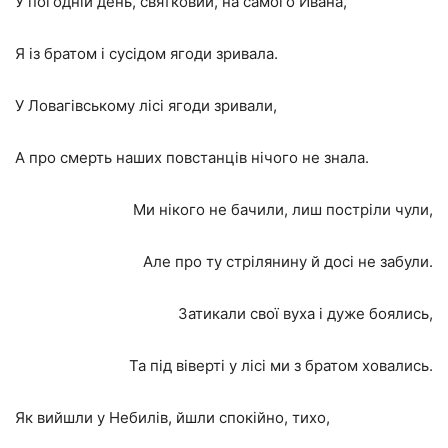
У погодній день, святковий, на самого Йвана,
Я із братом і сусідом ягоди зривала.
У Ловагівському лісі ягоди зривали,
А про смерть наших повстанців нічого не знала.
Ми нікого не бачили, лиш постріли чули,
Але про ту стрілянину й досі не забули.
Затикали свої вуха і дуже боялись,
Та під віверті у лісі ми з братом ховались.
Як вийшли у Небилів, йшли спокійно, тихо,