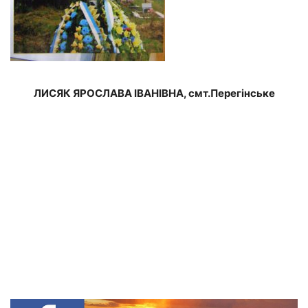
ЛИСЯК ЯРОСЛАВА IВАНIВНА, смт.Перегінське