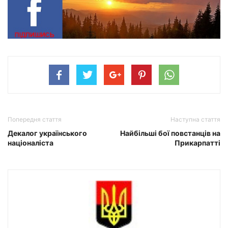
Попередня стаття
Наступна стаття
Декалог українського
Найбільші бої повстанців на
націоналіста
Прикарпатті