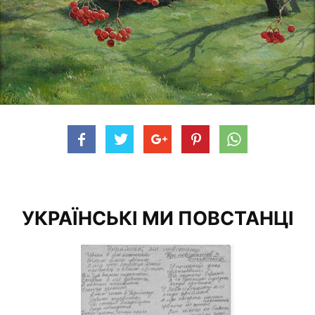
У
К
Р
А
Ї
Н
С
Ь
К
І
М
И
П
О
В
С
Т
А
Н
Ц
I