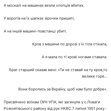
А москалі на машинах везли хлопців вбитих.
У ворогів на їх шапках зірочки пришиті,
А на іншій машині-повстанці убиті.
Кров з машини по дорозі з їх тіла стікала,
А я мала по ті крові ногами ставала.
Брат старший сказав мені: «Ти не ставай на ту кров,то
велике горе…
Вони боролись за Вкраїну, щоб нам було добре».
Присвячено воїнам ОУН-УПА, які загинули у с.Ловаги
Рожнятівського району від рук НКВС 7 липня 1951 року :