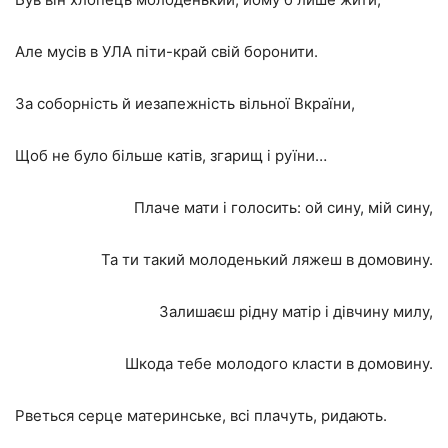
Але мусів в УЛА піти-край свій боронити.
За соборність й иезапежність вільної Вкраїни,
Щоб не було більше катів, згарищ і руїни…
Плаче мати і голосить: ой сину, мій сину,
Та ти такий молоденький ляжеш в домовину.
3алишаєш рідну матір і дівчину милу,
Шкода тебе молодого класти в домовину.
Рветься серце материнське, всі плачуть, ридають.