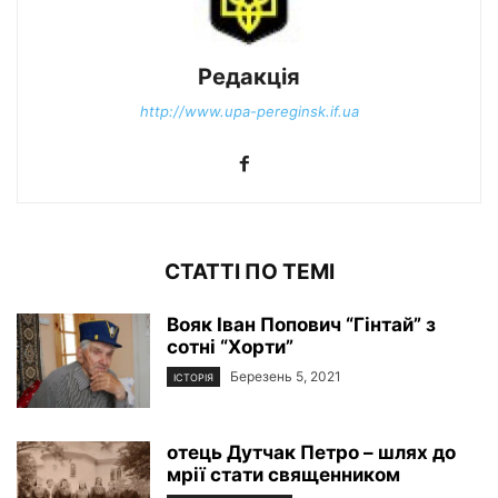
Редакція
http://www.upa-pereginsk.if.ua
СТАТТІ ПО ТЕМІ
Вояк Іван Попович “Гінтай” з
сотні “Хорти”
Березень 5, 2021
ІСТОРІЯ
отець Дутчак Петро – шлях до
мрії стати священником