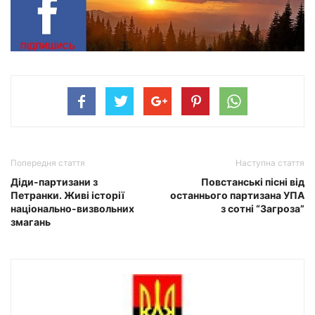
Попередня стаття
Наступна стаття
Діди-партизани з
Повстанські пісні від
Петранки. Живі історії
останнього партизана УПА
національно-визвольних
з сотні “Загроза”
змагань