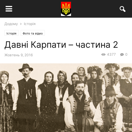
Додому
Історія
Історія
Фото та відео
Давні Карпати – частина 2
4377
0
Жовтень 9, 2016