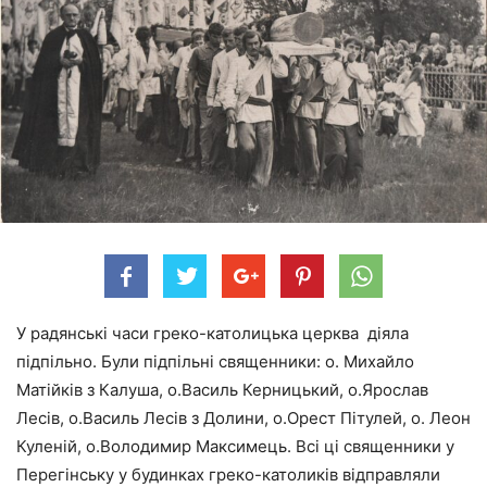
У радянські часи греко-католицька церква діяла
підпільно. Були підпільні священники: о. Михайло
Матійків з Калуша, о.Василь Керницький, о.Ярослав
Лесів, о.Василь Лесів з Долини, о.Орест Пітулей, о. Леон
Куленій, о.Володимир Максимець. Всі ці священники у
Перегінську у будинках греко-католиків відправляли