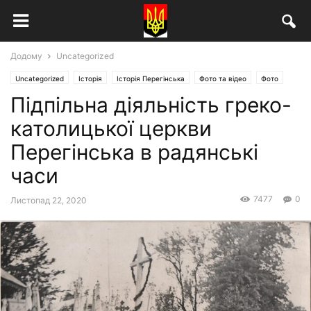
Додому
Uncategorized
Uncategorized
Історія
Історія Перегінська
Фото та відео
Фото
Підпільна діяльність греко-
католицької церкви
Перегінська в радянські
часи
7477
0
Листопад 22, 2020