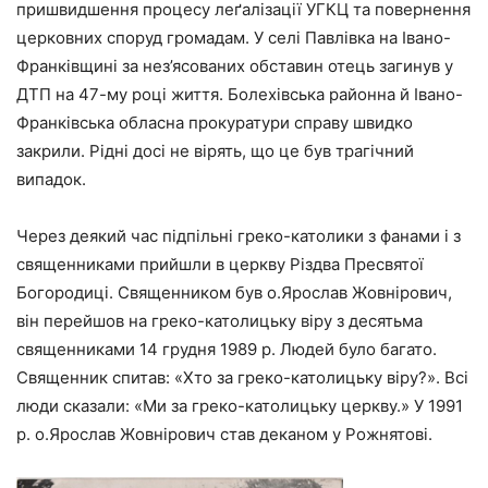
пришвидшення процесу леґалізації УГКЦ та повернення
церковних споруд громадам. У селі Павлівка на Івано-
Франківщині за нез’ясованих обставин отець загинув у
ДТП на 47-му році життя. Болехівська районна й Івано-
Франківська обласна прокуратури справу швидко
закрили. Рідні досі не вірять, що це був трагічний
випадок.
Через деякий час підпільні греко-католики з фанами і з
священниками прийшли в церкву Різдва Пресвятої
Богородиці. Священником був о.Ярослав Жовнірович,
він перейшов на греко-католицьку віру з десятьма
священниками 14 грудня 1989 р. Людей було багато.
Священник спитав: «Хто за греко-католицьку віру?». Всі
люди сказали: «Ми за греко-католицьку церкву.» У 1991
р. о.Ярослав Жовнірович став деканом у Рожнятові.