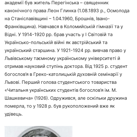
академії був житель Перегінська – священник
канонічного права Леон Глинка (1.08.1893 р., Осмолода
на Станіславівщині – 1.04.1960, Брошнів, Івано-
Франківщина). Навчався в Коломийській гімназії та у
Відні. У 1914-1920 рр. брав участь у І Світовій та
Українсько-польській війні як австрійський та
український старшина. У 1921-1924 рр. вивчав право у
Львівському таємному українському університеті й
отримав науковий ступінь доктора. Від 1925 р. студент
богослов’я в Греко-католицькій духовній семінарії у
Львові. Перший голова студентського товариства
«Читальня українських студентів богослов’я ім. М.
Шашкевича» (1926). Одружився, але оскільки дружина
померла, то у 1928 р. був рукоположений вже як
удівець.