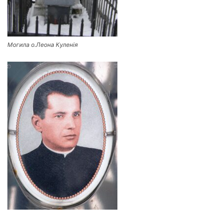
Могила о.Леона Куленія