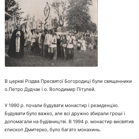
В церкві Різдва Пресвятої Богородиці були священники
о.Петро Дудчак і о. Володимир Пітулей.
У 1990 р. почали будувати монастир і резиденцію.
Будувати було важко, але всі дружно збирали гроші і
допомагали на будівництві. В 1994 р. монастир висвятив
єпископ Дмитерко, було багато монахинь.