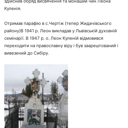
здійснив обряд висвячення та монаший чин Леона
Куленія.
Oтримав парафію в с.Чертіж (тепер Жидачівського
району)В 1941 р. Леон викладав у Львівській духовній
семінарії. В 1947 р. о. Леон Куленій відмовився
переходити на православну віру і був заарештований і
вивезений до Сибіру.