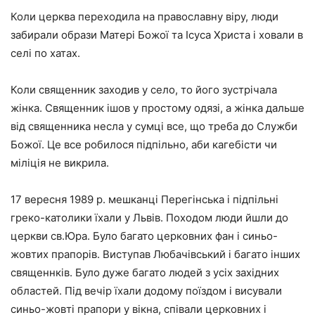
Коли церква переходила на православну віру, люди
забирали образи Матері Божої та Ісуса Христа і ховали в
селі по хатах.
Коли священник заходив у село, то його зустрічала
жінка. Священник ішов у простому одязі, а жінка дальше
від священника несла у сумці все, що треба до Служби
Божої. Це все робилося підпільно, аби кагебісти чи
міліція не викрила.
17 вересня 1989 р. мешканці Перегінська і підпільні
греко-католики їхали у Львів. Походом люди йшли до
церкви св.Юра. Було багато церковних фан і синьо-
жовтих прапорів. Виступав Любачівський і багато інших
священнків. Було дуже багато людей з усіх західних
областей. Під вечір їхали додому поїздом і висували
синьо-жовті прапори у вікна, співали церковних і