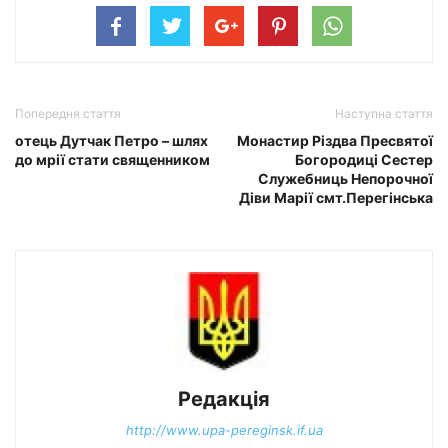
Попередня стаття
Наступна стаття
отець Дутчак Петро – шлях
Монастир Різдва Пресвятої
до мрії стати священником
Богородиці Сестер
Служебниць Непорочної
Діви Марії смт.Перегінська
Редакція
http://www.upa-pereginsk.if.ua