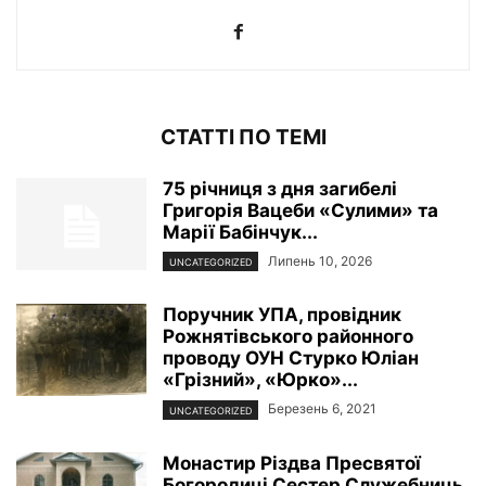
СТАТТІ ПО ТЕМІ
75 річниця з дня загибелі
Григорія Вацеби «Сулими» та
Марії Бабінчук...
Липень 10, 2026
UNCATEGORIZED
Поручник УПА, провідник
Рожнятівського районного
проводу ОУН Стурко Юліан
«Грізний», «Юрко»...
Березень 6, 2021
UNCATEGORIZED
Монастир Різдва Пресвятої
Богородиці Сестер Служебниць