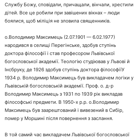
Службу Божу, сповідали, причащали, вінчали, хрестили
дітей. Все це робили при завішених вікнах – люди
боялися, щоб міліція не зловила священників.
о.Володимир Максимець (2.07.1901 — 6.02.1977)
народився в селищі Перегінське, здобув ступінь
доктора філософії і став професором Львівської
богословської академії. Теологію студіював у Львові й
Інсбруку, де 1926 здобув ступінь доктора філософіїУ
1934 р. Володимир Максимець був викладачем логіки у
Львівській богословській академії. Проф. о. д-р
Володимир Максимець з 1931 по 1939 рік викладав
філософські предмети. В 1950-х р.р. о.Володимир
Максимець був заарештований і вивезений в Сибір,
помер у Моршині після повернення з заслання.
В той самий час викладачем Львівської богословської