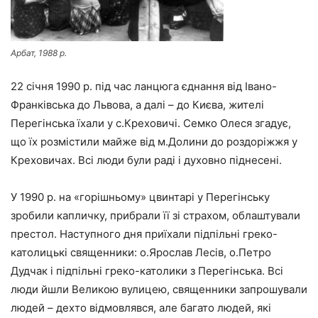
Арбат, 1988 р.
22 січня 1990 р. під час ланцюга єднання від Івано-
Франківська до Львова, а далі – до Києва, жителі
Перегінська їхали у с.Креховичі. Семко Олеся згадує,
що їх розмістили майже від м.Долини до роздоріжжя у
Креховичах. Всі люди були раді і духовно піднесені.
У 1990 р. на «горішньому» цвинтарі у Перегінську
зробили капличку, прибрали її зі страхом, облаштували
престол. Наступного дня приїхали підпільні греко-
католицькі священники: о.Ярослав Лесів, о.Петро
Дудчак і підпільні греко-католики з Перегінська. Всі
люди йшли Великою вулицею, священники запрошували
людей – дехто відмовлявся, але багато людей, які