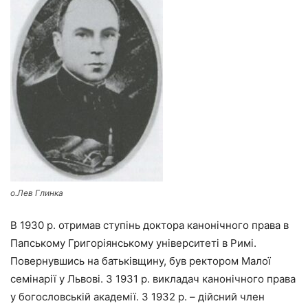
о.Лев Глинка
В 1930 р. отримав ступінь доктора канонічного права в
Папському Григоріянському університеті в Римі.
Повернувшись на батьківщину, був ректором Малої
семінарії у Львові. З 1931 р. викладач канонічного права
у богословській академії. З 1932 р. – дійсний член