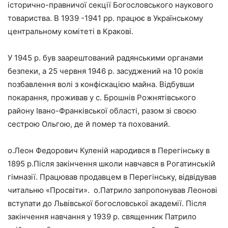
історично-правничої секції Богословського наукового
товариства. В 1939 -1941 pр. працює в Українському
центральному комітеті в Кракові.
У 1945 р. був заарештований радянськими органами
безпеки, а 25 червня 1946 р. засуджений на 10 років
позбавлення волі з конфіскацією майна. Відбувши
покарання, проживав у с. Брошнів Рожнятівського
району Івано-Франківської області, разом зі своєю
сестрою Ольгою, де й помер та похований.
о.Леон Федорович Куленій народився в Перегінську в
1895 р.Після закінчення школи навчався в Рогатинській
гімназії. Працював продавцем в Перегінську, відвідував
читальню «Просвіти». о.Патрило запропонував Леонові
вступати до Львівської богословської академії. Після
закінчення навчання у 1939 р. священник Патрило