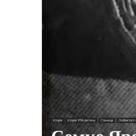
Історія
Історія УПА регіону
Станиця
Особистості