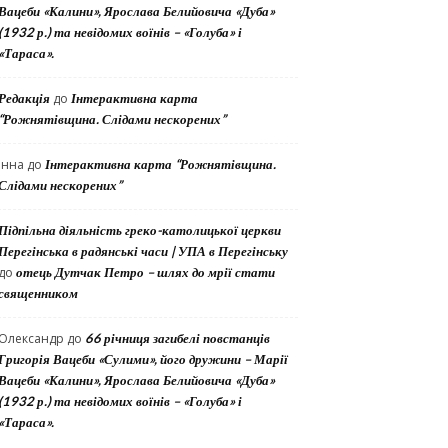
Вацеби «Калини», Ярослава Белийовича «Дуба»
(1932 р.) та невідомих воїнів – «Голуба» і
«Тараса».
Редакція
до
Інтерактивна карта
“Рожнятівщина. Слідами нескорених”
Інна
до
Інтерактивна карта “Рожнятівщина.
Слідами нескорених”
Підпільна діяльність греко-католицької церкви
Перегінська в радянські часи | УПА в Перегінську
до
отець Дутчак Петро – шлях до мрії стати
священником
Олександр
до
66 річниця загибелі повстанців
Григорія Вацеби «Сулими», його дружини – Марії
Вацеби «Калини», Ярослава Белийовича «Дуба»
(1932 р.) та невідомих воїнів – «Голуба» і
«Тараса».