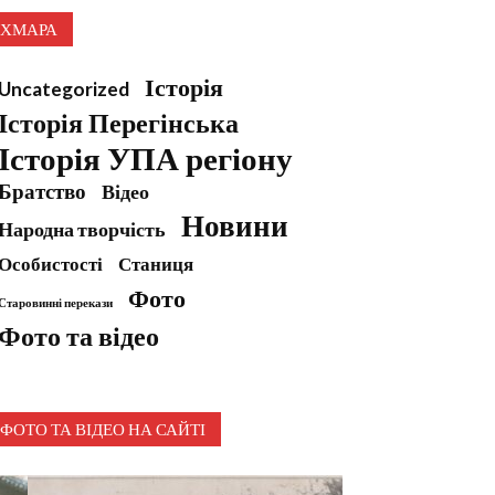
ХМАРА
Історія
Uncategorized
Історія Перегінська
Історія УПА регіону
Братство
Відео
Новини
Народна творчість
Особистості
Станиця
Фото
Старовинні перекази
Фото та відео
ФОТО ТА ВІДЕО НА САЙТІ