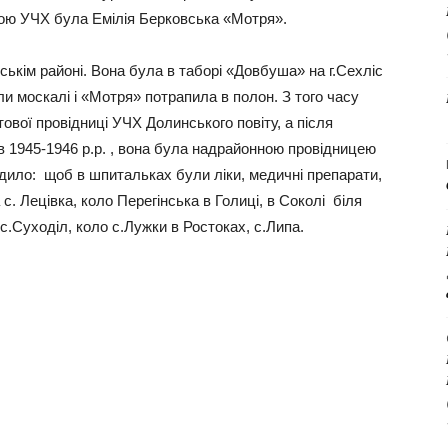
вою УЧХ була Емілія Берковська «Мотря».
ськім районі. Вона була в таборі «Довбуша» на г.Сехліс
ли москалі і «Мотря» потрапила в полон. З того часу
ової провідниці УЧХ Долинського повіту, а після
 в 1945-1946 р.р. , вона була надрайонною провідницею
ило: щоб в шпитальках були ліки, медичні препарати,
с. Лецівка, коло Перегінська в Голиці, в Соколі біля
с.Суходіл, коло с.Лужки в Ростоках, с.Липа.