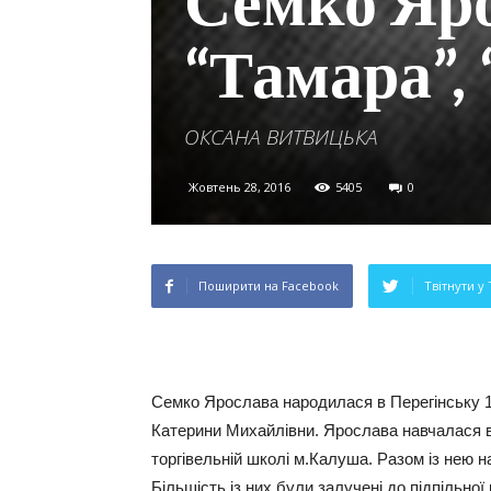
Семко Яро
“Тамара”,
ОКСАНА ВИТВИЦЬКА
Жовтень 28, 2016
5405
0
Поширити на Facebook
Твітнути у 
Семко Ярослава народилася в Перегінську 1
Катерини Михайлівни. Ярослава навчалася в П
торгівельній школі м.Калуша. Разом із нею на
Більшість із них були залучені до підпільної