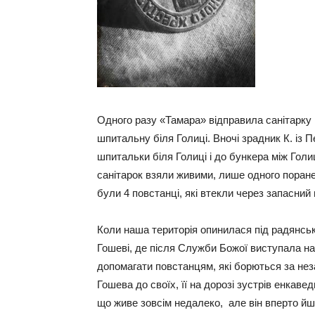
Одного разу «Тамара» відправила санітарку
шпитальну біля Голиці. Вночі зрадник К. із П
шпитальки біля Голиці і до бункера між Голи
санітарок взяли живими, лише одного поранен
були 4 повстанці, які втекли через запасний 
Коли наша територія опинилася під радянсь
Гошеві, де після Служби Божої виступала н
допомагати повстанцям, які борються за нез
Гошева до своїх, її на дорозі зустрів енкавед
що живе зовсім недалеко, але він вперто йш