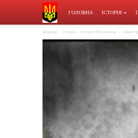
УПА
ГОЛОВНА
ІСТОРІЯ
Додому
Історія
Історія УПА регіону
Семко Яр
в
Перегінську