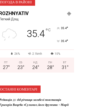
ПОГОДА В РАЙОНІ
ROZHNYATIV
Легкий Дощ
°
35.4
°
C
35.4
°
35.4
26%
2.1kmh
10%
ПТ
СБ
НД
ПН
ВТ
27
°
23
°
24
°
28
°
31
°
ОСТАННІ КОМЕНТАРІ
Редакція
до
66 річниця загибелі повстанців
Григорія Вацеби «Сулими», його дружини – Марії