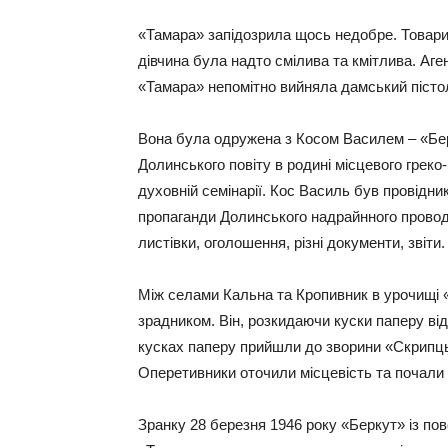
«Тамара» запідозрила щось недобре. Товариш
дівчина була надто смілива та кмітлива. Аген
«Тамара» непомітно вийняла дамський пістол
Вона була одружена з Косом Василем – «Берк
Долинського повіту в родині місцевого грек
духовній семінарії. Кос Василь був провідн
пропаганди Долинського надрайнного прово
листівки, оголошення, різні документи, звіти.
Між селами Кальна та Кропивник в урочищі 
зрадником. Він, розкидаючи куски паперу від
кусках паперу прийшли до зворини «Скрипць
Оперетивники оточили місцевість та почали 
Зранку 28 березня 1946 року «Беркут» із п