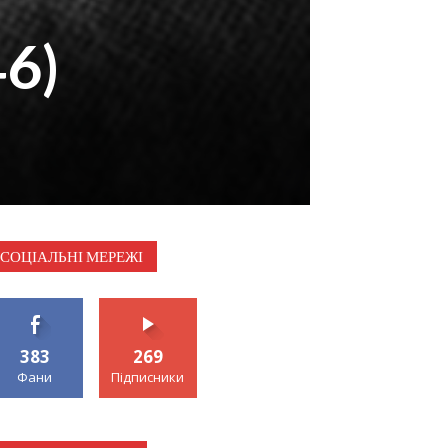
46)
СОЦІАЛЬНІ МЕРЕЖІ
383
269
Фани
Підписники