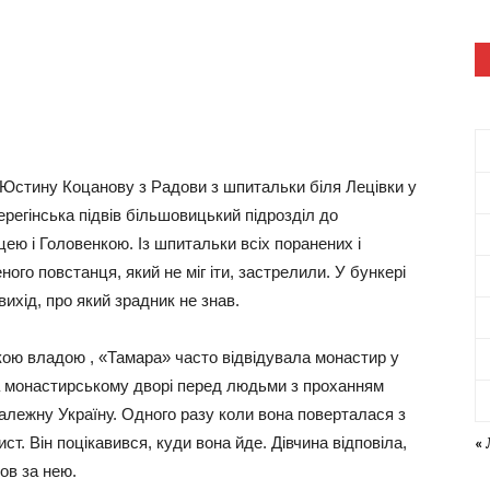
 Юстину Коцанову з Радови з шпитальки біля Лецівки у
ерегінська підвів більшовицький підрозділ до
цею і Головенкою. Із шпитальки всіх поранених і
ого повстанця, який не міг іти, застрелили. У бункері
вихід, про який зрадник не знав.
кою владою , «Тамара» часто відвідувала монастир у
а монастирському дворі перед людьми з проханням
алежну Україну. Одного разу коли вона поверталася з
ист. Він поцікавився, куди вона йде. Дівчина відповіла,
«
ов за нею.