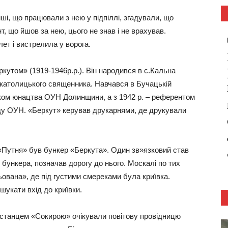
і, що працювали з нею у підпіллі, згадували, що
т, що йшов за нею, цього не знав і не врахував.
ет і вистрелила у ворога.
утом» (1919-1946р.р.). Він народився в с.Кальна
о-католицького священника. Навчався в Бучацькій
иком юнацтва ОУН Долинщини, а з 1942 р. – референтом
ду ОУН. «Беркут» керував друкарнями, де друкували
«Путня» був бункер «Беркута». Один зв»язковий став
 бункера, позначав дорогу до нього. Москалі по тих
ована», де під густими смереками була криївка.
шукати вхід до криївки.
овстанцем «Сокирою» очікували повітову провідницю