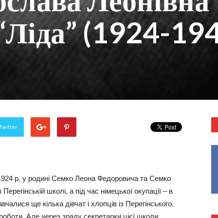
слава Леонівна
 “Ліда” (1924-19
Twitter
924 р. у родині Семко Леона Федоровича та Семко
ерегінській школі, а під час німецької окупації – в
вчалися ще кілька дівчат і хлопців із Перегінського.
 роботи. Але через зраду секретарки цієї школи,