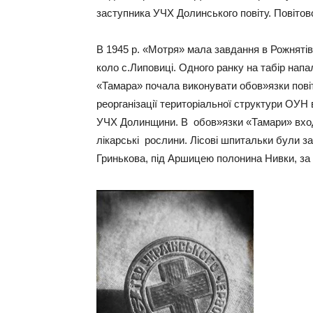
заступника УЧХ Долинського повіту. Повіто
В 1945 р. «Мотря» мала завдання в Рожнятів
коло с.Липовиці. Одного ранку на табір напа
«Тамара» почала виконувати обов»язки повіт
реорганізації територіальної структури ОУН
УЧХ Долинщини. В обов»язки «Тамари» вход
лікарські рослини. Лісові шпитальки були за 
Гринькова, під Аршицею полонина Нивки, за 