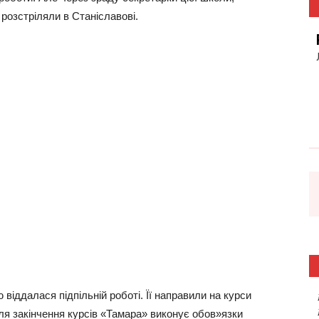
розстріляли в Станіславові.
віддалася підпільній роботі. Її направили на курси
ля закінчення курсів «Тамара» виконує обов»язки