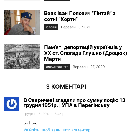
Вояк Іван Попович “Гінтай” з
сотні “Хорти”
Березень 5, 2021
ІСТОРІЯ
Пам’яті депортацій українців у
ХХ ст. Спогади Глушко (Дроцюк)
Марти
Вересень 27, 2020
UNCATEGORIZED
3 КОМЕНТАРІ
В Сваричеві згадали про сумну подію 13
грудня 1951р. | УПА в Перегінську
Грудень 16, 2017 at 3:45 pm
[…] […]
Увійдіть, щоб залишити коментар