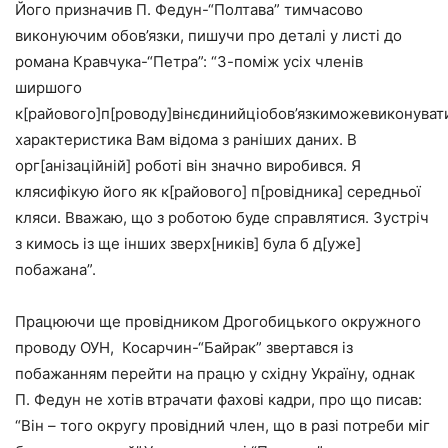
Його призначив П. Федун-“Полтава” тимчасово
виконуючим обов’язки, пишучи про деталі у листі до
романа Кравчука-“Петра”: “З-поміж усіх членів
ширшого
к[райового]п[роводу]вінєдинийціобов’язкиможевиконуват
характеристика Вам відома з раніших даних. В
орг[анізаційній] роботі він значно виробився. Я
клясифікую його як к[райового] п[ровідника] середньої
кляси. Вважаю, що з роботою буде справлятися. Зустріч
з кимось із ще інших зверх[ників] була б д[уже]
побажана”.
Працюючи ще провідником Дрогобицького окружного
проводу ОУН, Косарчин-“Байрак” звертався із
побажанням перейти на працю у східну Україну, однак
П. Федун не хотів втрачати фахові кадри, про що писав:
“Він – того округу провідний член, що в разі потреби міг