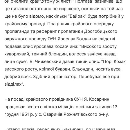
би очолити край”.Утому ж листі “Полтава” зазначав, що
це питання остаточно не вирішене, оскільки на той час
ще не було відомо, наскільки “Байрак” буде потрібний у
крайовому проводі. Працівник крайового осередку
пропаганди та референт пропаганди Дрогобицького
окружного проводу ОУН Ярослав Богдан на слідстві
подавав опис ярослава Косарчина: “Високого зросту,
худорлявий, темний блондин, волосся зачісує назад,
лице сухе”. В. Чижевський давав такий опис: “Пор. Козак
високого росту, кріпкої будови. Бльондин, носить вуса,
добрий вояк. Здібний організатор. Перебуває все при
відділах”.
На посаді крайового провідника ОУН Я. Косарчин
працював всьо-го кілька місяців, оскільки загинув 13
грудня 1951 р. у с. Сваричів Рожнятівського р-ну.
П’ятеро вояків, серед яких і «Байрак», до Сваричева