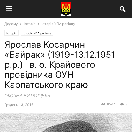
Додому
Історія
Історія УПА регіону
Історія
Історія УПА регіону
Ярослав Косарчин
«Байрак» (1919-13.12.1951
р.р.)- в. о. Крайового
провідника ОУН
Карпатського краю
ОКСАНА ВИТВИЦЬКА
8544
3
Грудень 13, 2016