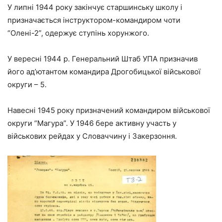
У липні 1944 року закінчує старшинську школу і
призначається інструктором-командиром чоти
“Олені-2”, одержує ступінь хорунжого.
У вересні 1944 р. Генеральний Штаб УПА призначив
його ад’ютантом командира Дрогобицької військової
округи – 5.
Навесні 1945 року призначений командиром військової
округи “Магура”. У 1946 бере активну участь у
військових рейдах у Словаччину і Закерзоння.