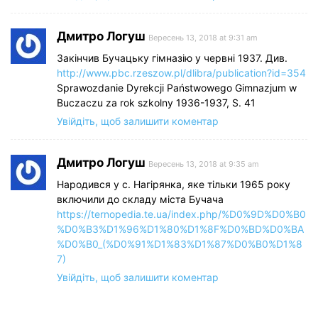
Дмитро Логуш
Вересень 13, 2018 at 9:31 am
Закінчив Бучацьку гімназію у червні 1937. Див.
http://www.pbc.rzeszow.pl/dlibra/publication?id=354
Sprawozdanie Dyrekcji Państwowego Gimnazjum w
Buczaczu za rok szkolny 1936-1937, S. 41
Увійдіть, щоб залишити коментар
Дмитро Логуш
Вересень 13, 2018 at 9:35 am
Народився у с. Нагірянка, яке тільки 1965 року
включили до складу міста Бучача
https://ternopedia.te.ua/index.php/%D0%9D%D0%B0
%D0%B3%D1%96%D1%80%D1%8F%D0%BD%D0%BA
%D0%B0_(%D0%91%D1%83%D1%87%D0%B0%D1%8
7)
Увійдіть, щоб залишити коментар