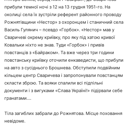
прибули темної ночі з 12 на 13 грудня 1951-го. На
околиці села їх зустріли референт районного проводу
Рожнятівщини «Нестор» з охоронцем і станичний села
Василь Гулянич – псевдо «Горбок». «Нестор» мав у
Сваричеві окрему криївку, про яку під хатою кривої
Ковальки ніхто не знав. Туди «Горбок» і привів
повстанців з «Байраком». Та вже через три години
повстанську криївку оточили енкаведисти, що прибули
на авто з сусіднього Брошнева. Обступили подвійним
кільцем центр Сваричева і запропонували повстанцям
скласти зброю. Та вояки спалили всі підпільні
документи і з вигуками «Слава Україні!» підірвали себе
гранатами….
Тіла загиблих забрали до Рожнятова. Місце поховання
невідоме.