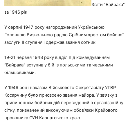
Звіти “Байрака”
за 1946 рік
У серпні 1947 року нагороджений Українською
Головною Визвольною радою Срібним хрестом бойової
заслуги ІІ ступеня і одержав звання сотник.
19-21 червня 1948 року відділ під командуванням
“Байрака” вступив у бій із польськими та чеськими
більшовиками.
У 1949 році наказом Військового Секретаріату УГВР
Косарчину було присвоєно звання майора. У зв’язку з
припиненням бойових дій переведений в організаційну
сітку, призначений виконуючим обов’язки Крайового
провідника ОУН Карпатського краю.