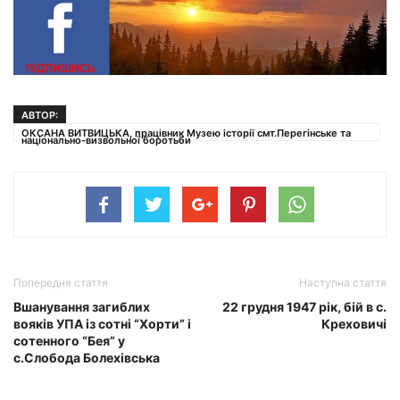
АВТОР:
ОКСАНА ВИТВИЦЬКА, працівник Музею історії смт.Перегінське та
національно-визвольної боротьби
Попередня стаття
Наступна стаття
Вшанування загиблих
22 грудня 1947 рік, бій в с.
вояків УПА із сотні “Хорти” і
Креховичі
сотенного “Бея” у
с.Слобода Болехівська