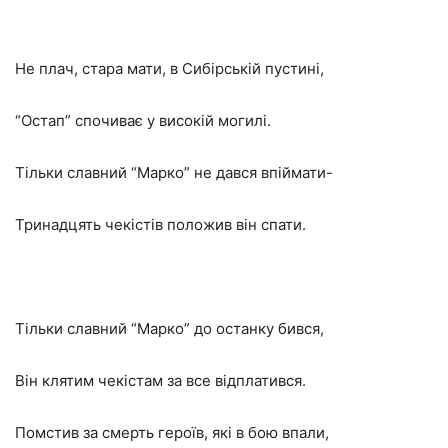
Не плач, стара мати, в Сибірській пустині,
“Остап” спочиває у високій могилі.
Тільки славний “Марко” не дався впіймати-
Тринадцять чекістів положив він спати.
Тільки славний “Марко” до останку бився,
Він клятим чекістам за все відплатився.
Помстив за смерть героїв, які в бою впали,