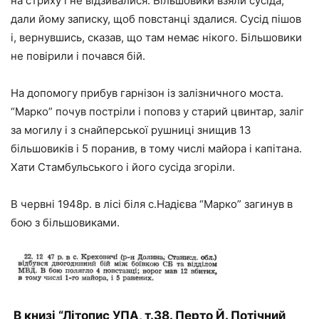
на стриху і не відзивалися. Більшовики взяли сусіда,
дали йому записку, щоб повстанці здалися. Сусід пішов
і, вернувшись, сказав, що там немає нікого. Більшовики
не повірили і почався бій.
На допомогу прибув гарнізон із залізничного моста.
“Марко” почув постріли і поповз у старий цвинтар, заліг
за могилу і з снайперської рушниці знищив 13
більшовиків і 5 поранив, в тому числі майора і капітана.
Хати Стамбульського і його сусіда згоріли.
В червні 1948р. в лісі біля с.Надієва “Марко” загинув в
бою з більшовиками.
В книзі “Літопис УПА, т.38. Перто Й. Потічний