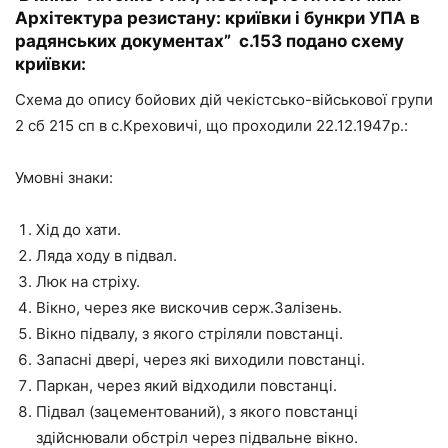
Архітектура резистану: криївки і бункри УПА в
радянських документах” с.153 подано схему
криївки:
Схема до опису бойових дій чекістсько-військової групи
2 сб 215 сп в с.Креховичі, що проходили 22.12.1947р.:
Умовні знаки:
Хід до хати.
Ляда ходу в підвал.
Люк на стріху.
Вікно, через яке вискочив серж.Залізень.
Вікно підвалу, з якого стріляли повстанці.
Запасні двері, через які виходили повстанці.
Паркан, через який відходили повстанці.
Підвал (зацементований), з якого повстанці
здійснювали обстріл через підвальне вікно.