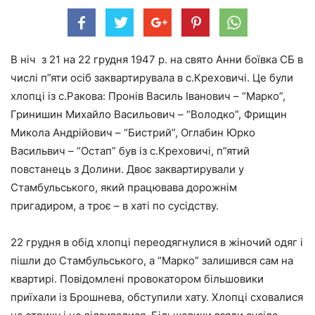
В ніч з 21 на 22 грудня 1947 р. на свято Анни боївка СБ в
числі п”яти осіб заквартирувала в с.Креховичі. Це були
хлопці із с.Ракова: Пронів Василь Іванович – “Марко”,
Гринишин Михайло Васильович – “Володко”, Фрищин
Микола Андрійович – “Бистрий”, Оглабин Юрко
Васильвич – “Остап” був із с.Креховичі, п”ятий
повстанець з Долини. Двоє заквартирували у
Стамбульського, який працювава дорожнім
пригадиром, а троє – в хаті по сусідству.
22 грудня в обід хлопці переодягнулися в жіночий одяг і
пішли до Стамбульського, а “Марко” залишився сам на
квартирі. Повідомлені провокатором більшовики
приїхали із Брошнева, обступили хату. Хлопці сховалися