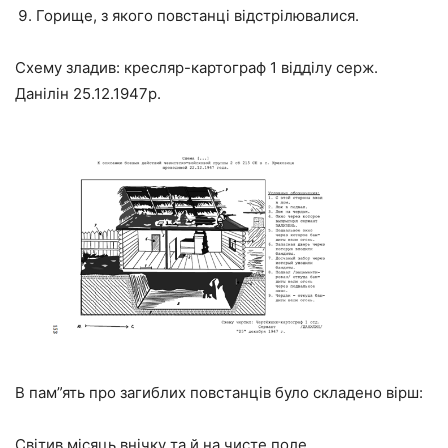
Горище, з якого повстанці відстрілювалися.
Схему зладив: кресляр-картограф 1 відділу серж.
Данілін 25.12.1947р.
В пам”ять про загиблих повстанців було складено вірш:
Світив місяць внічку та й на чисте поле,