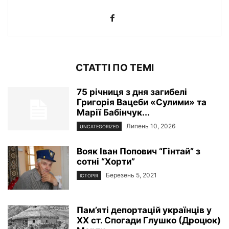
СТАТТІ ПО ТЕМІ
75 річниця з дня загибелі
Григорія Вацеби «Сулими» та
Марії Бабінчук...
Липень 10, 2026
UNCATEGORIZED
Вояк Іван Попович “Гінтай” з
сотні “Хорти”
Березень 5, 2021
ІСТОРІЯ
Пам’яті депортацій українців у
ХХ ст. Спогади Глушко (Дроцюк)