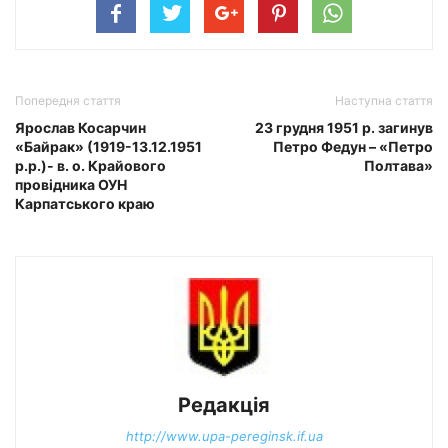
Попередня стаття
Наступна стаття
Ярослав Косарчин
23 грудня 1951 р. загинув
«Байрак» (1919-13.12.1951
Петро Федун – «Петро
р.р.)- в. о. Крайового
Полтава»
провідника ОУН
Карпатського краю
Редакція
http://www.upa-pereginsk.if.ua