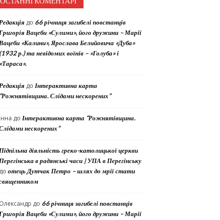
ОСТАННІ КОМЕНТАРІ
Редакція
до
66 річниця загибелі повстанців
Григорія Вацеби «Сулими», його дружини – Марії
Вацеби «Калини», Ярослава Белийовича «Дуба»
(1932 р.) та невідомих воїнів – «Голуба» і
«Тараса».
Редакція
до
Інтерактивна карта
“Рожнятівщина. Слідами нескорених”
Інна
до
Інтерактивна карта “Рожнятівщина.
Слідами нескорених”
Підпільна діяльність греко-католицької церкви
Перегінська в радянські часи | УПА в Перегінську
до
отець Дутчак Петро – шлях до мрії стати
священником
Олександр
до
66 річниця загибелі повстанців
Григорія Вацеби «Сулими», його дружини – Марії