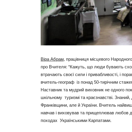
Віра Абрам
, працівниця місцевого Народного
про Вчителя: “Кажуть, що люди бувають схож
втрачають своєї сили і привабливості, і пор
вчитель-географ із понад 50-тирічним стажем
Наставник та мудрий виховник не одного пок
шкільному туризмі та краєзнавстві. Знаний, 
Франківщини, але й України. Вчитель найвищ
навчав і виховував та прищеплював любов до
походах Українськими Карпатами.