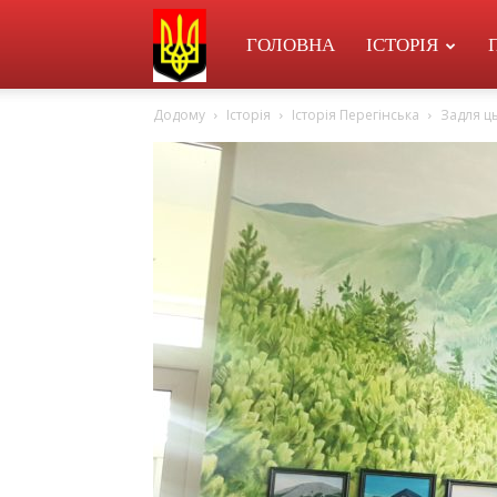
УПА
ГОЛОВНА
ІСТОРІЯ
Додому
Історія
Історія Перегінська
Задля ц
в
Перегінську