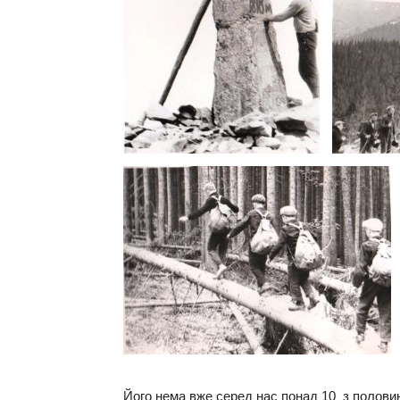
Підпільна діяльність греко-
католицької церкви Перегінська в
отець Дутч
радянські часи
стати свя
Листопад 22, 2020
0
Вересень 29, 
Його нема вже серед нас понад 10 з половин