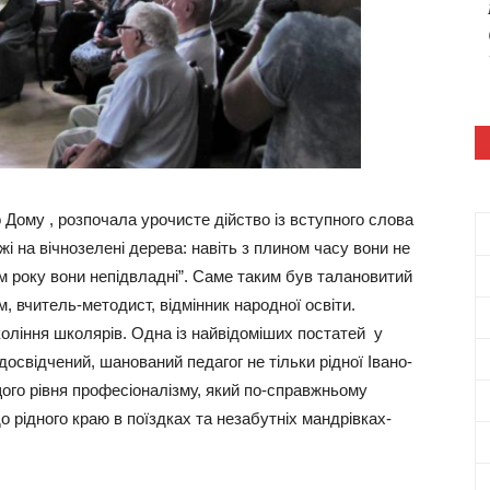
 Дому , розпочала урочисте дійство із вступного слова
і на вічнозелені дерева: навіть з плином часу вони не
ам року вони непідвладні”. Саме таким був талановитий
, вчитель-методист, відмінник народної освіти.
оління школярів. Одна із найвідоміших постатей у
досвідчений, шанований педагог не тільки рідної Івано-
ого рівня професіоналізму, який по-справжньому
 рідного краю в поїздках та незабутніх мандрівках-