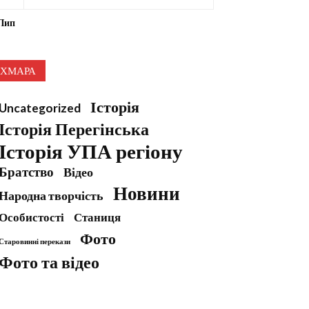
 Лип
ХМАРА
Історія
Uncategorized
Історія Перегінська
Історія УПА регіону
Братство
Відео
Новини
Народна творчість
Особистості
Станиця
Фото
Старовинні перекази
Фото та відео