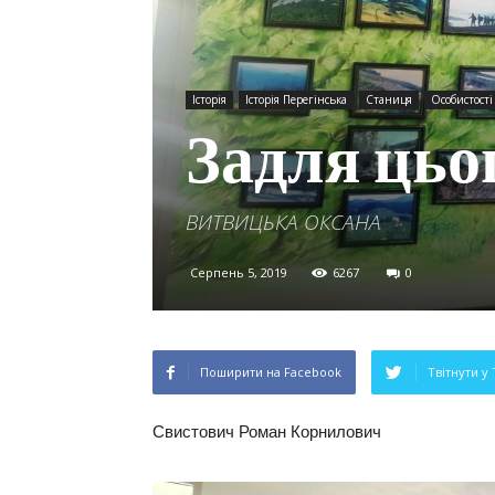
Історія
Історія Перегінська
Станиця
Особистості
Задля цьо
ВИТВИЦЬКА ОКСАНА
Серпень 5, 2019
6267
0
Поширити на Facebook
Твітнути у 
Свистович Роман Корнилович