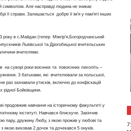
й символізм. Але насправді людина не зникає
рі її справи. Залишається добре її ім’я у пам’яті інших
 року в с.Майдан (тепер Міжгір’я,Богородчанський
 випускників Львівської та Дрогобицької вчительських
Галичини вчителями.
ав на суворі роки воєнних та повоєнних лихоліть –
жніння. З батьками, які вчителювали за польської,
е не раз зазнавали утисків, включно до конфіскацій
х рідної Бойківщини.
ві продовжив навчання на історичному факультеті у
гічному інституті. Навчався блискуче. Закінчив
свою пару, дружину Любу, з якою прожив у любові та
7
 з якою виховав 2 дочок та дочекався 5 онуків.