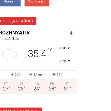
Фани
Підписники
ПОГОДА В РАЙОНІ
ROZHNYATIV
Легкий Дощ
°
35.4
°
C
35.4
°
35.4
26%
2.1kmh
10%
ПТ
СБ
НД
ПН
ВТ
27
°
23
°
24
°
28
°
31
°