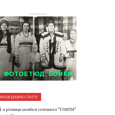
- Advertisement -
НЕЩОДАВНІ СТАТТІ
1-а річниця загибелі сотенного “ГОНТИ”