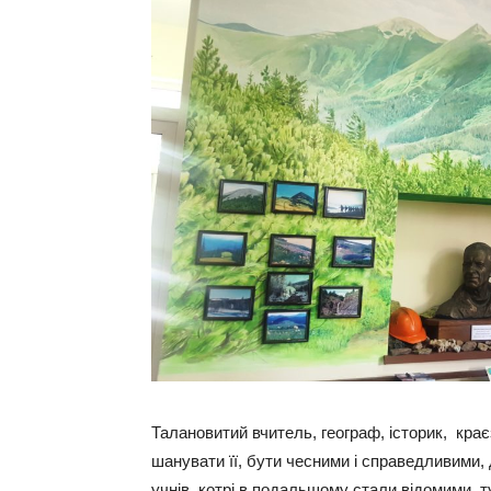
Талановитий вчитель, географ, історик, кра
шанувати її, бути чесними і справедливими,
учнів, котрі в подальшому стали відомими т