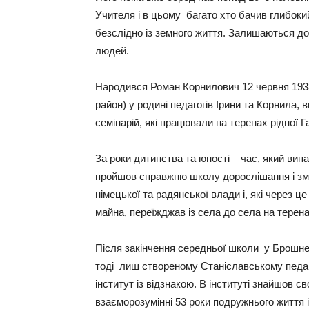
Учителя і в цьому багато хто бачив глибоки
безслідно із земного життя. Залишаються доб
людей.
Народився Роман Корнилович 12 червня 1933
район) у родині педагогів Ірини та Корнила,
семінарій, які працювали на теренах рідної 
За роки дитинства та юності – час, який вип
пройшов справжню школу дорослішання і зму
німецької та радянської влади і, які через ц
майна, переїжджав із села до села на терена
Після закінчення середньої школи у Брошне
тоді лиш створеному Станіславському педаго
інститут із відзнакою. В інституті знайшов 
взаєморозумінні 53 роки подружнього життя і