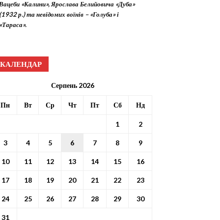
Вацеби «Калини», Ярослава Белийовича «Дуба»
(1932 р.) та невідомих воїнів – «Голуба» і
«Тараса».
КАЛЕНДАР
Серпень 2026
Пн
Вт
Ср
Чт
Пт
Сб
Нд
1
2
3
4
5
6
7
8
9
10
11
12
13
14
15
16
17
18
19
20
21
22
23
24
25
26
27
28
29
30
31