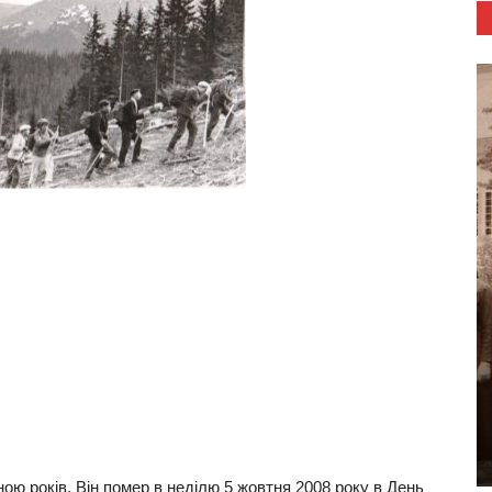
ак Петро – шлях до мрії
В Сливках вшанували укра
щенником
урядовців загиблих в 1919 
2020
1
Листопад 17, 2019
0
ою років. Він помер в неділю 5 жовтня 2008 року в День