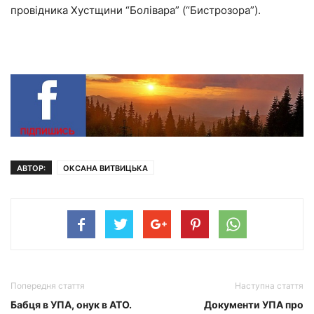
провідника Хустщини “Болівара” (“Бистрозора”).
АВТОР:
ОКСАНА ВИТВИЦЬКА
Попередня стаття
Наступна стаття
Бабця в УПА, онук в АТО.
Документи УПА про