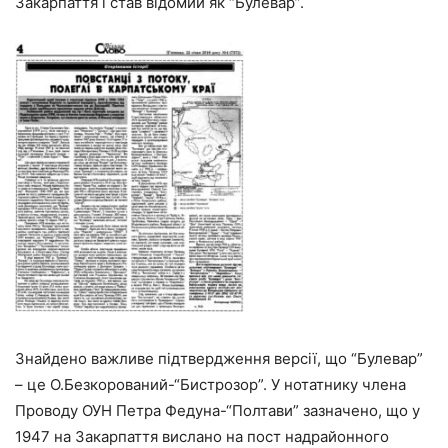
Закарпаття і став відомий як “Булевар”.
Знайдено важливе підтвердження версії, що “Булевар”
– це О.Безкорований-“Бистрозор”. У нотатнику члена
Проводу ОУН Петра Федуна-“Полтави” зазначено, що у
1947 на Закарпаття вислано на пост надрайонного