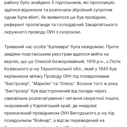
району було знайдено 5 підпільників, які пропозицію
здатися відхилили та розпочали збройний супротив
однак були вбиті. Як виявилося це був провідник,
референт пропаганди та господарчий Закарпатського
окружного проводу ОУН з охороною.
Тривалий час особа “Булевара” була невідомою. Проте
завдяки повстанським реєстрам вдалося вийти на
версію, що це Олексій Безкоровайний, 1919 р.н., с.Потік
Козівського р-ну Тернопільської обл., який у 1945 був
керівником зв’язку Проводу ОУН під псевдонімами
“Бистрозор”, “Маркіян” та “Олесь”. Восени того ж року
“Бистрозор” був відсторонений від посади через
самовільне розпечатування і читання секретної пошти,
скерований у Карпатський край, де невдовзі
призначений провідником ОУН Вигодського р-ну під
псевдонімом “Войнар”, а відтак переведений на