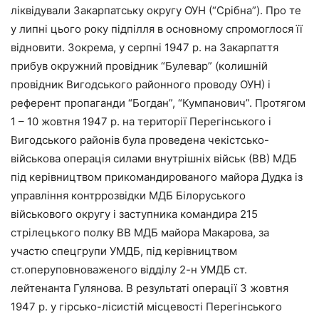
ліквідували Закарпатську округу ОУН (“Срібна”). Про те
у липні цього року підпілля в основному спромоглося її
відновити. Зокрема, у серпні 1947 р. на Закарпаття
прибув окружний провідник “Булевар” (колишній
провідник Вигодського районного проводу ОУН) і
референт пропаганди “Богдан”, “Кумпанович”. Протягом
1 – 10 жовтня 1947 р. на території Перегінського і
Вигодського районів була проведена чекістсько-
військова операція силами внутрішніх військ (ВВ) МДБ
під керівництвом прикомандированого майора Дудка із
управління контррозвідки МДБ Білоруського
військового округу і заступника командира 215
стрілецького полку ВВ МДБ майора Макарова, за
участю спецгрупи УМДБ, під керівництвом
ст.оперуповноваженого відділу 2-н УМДБ ст.
лейтенанта Гулянова. В результаті операції 3 жовтня
1947 р. у гірсько-лісистій місцевості Перегінського