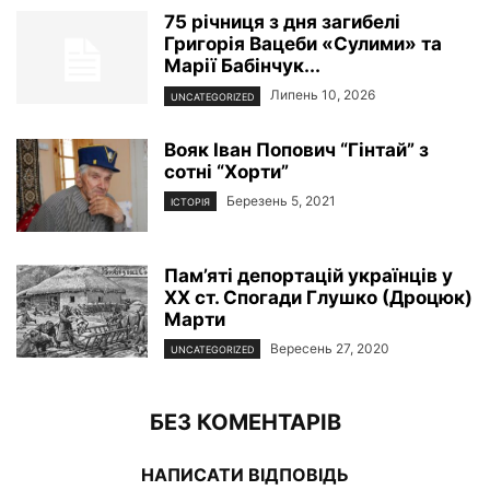
75 річниця з дня загибелі
Григорія Вацеби «Сулими» та
Марії Бабінчук...
Липень 10, 2026
UNCATEGORIZED
Вояк Іван Попович “Гінтай” з
сотні “Хорти”
Березень 5, 2021
ІСТОРІЯ
Пам’яті депортацій українців у
ХХ ст. Спогади Глушко (Дроцюк)
Марти
Вересень 27, 2020
UNCATEGORIZED
БЕЗ КОМЕНТАРІВ
НАПИСАТИ ВІДПОВІДЬ