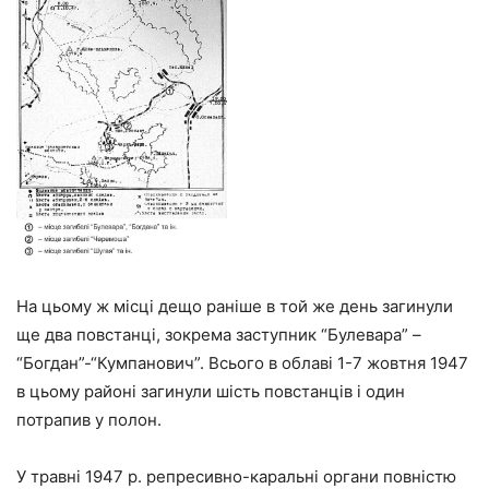
На цьому ж місці дещо раніше в той же день загинули
ще два повстанці, зокрема заступник “Булевара” –
“Богдан”-“Кумпанович”. Всього в облаві 1-7 жовтня 1947
в цьому районі загинули шість повстанців і один
потрапив у полон.
У травні 1947 р. репресивно-каральні органи повністю