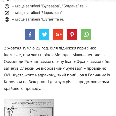
2 жовтня 1947 о 22 год. біля підніжжя гори Яйко
Ілемське, при злитті річок Молода і Мшана неподалік
Осмолоди Рожнятівського р-ну Івано-Франківської обл.
загинув Олексій Безкорований-“Булевар” – провідник
ОУН Хустського надрайону, який прийшов в Галичину із
Колочави на Закарпатті для зустрічі із представниками
крайового проводу.