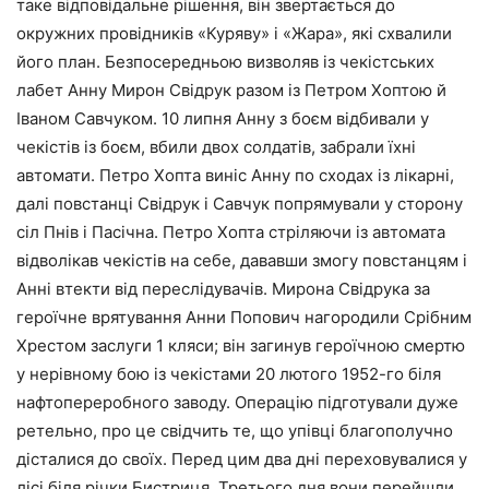
таке відповідальне рішення, він звертається до
окружних провідників «Куряву» і «Жара», які схвалили
його план. Безпосередньою визволяв із чекістських
лабет Анну Мирон Свідрук разом із Петром Хоптою й
Іваном Савчуком. 10 липня Анну з боєм відбивали у
чекістів із боєм, вбили двох солдатів, забрали їхні
автомати. Петро Хопта виніс Анну по сходах із лікарні,
далі повстанці Свідрук і Савчук попрямували у сторону
сіл Пнів і Пасічна. Петро Хопта стріляючи із автомата
відволікав чекістів на себе, дававши змогу повстанцям і
Анні втекти від переслідувачів. Мирона Свідрука за
героїчне врятування Анни Попович нагородили Срібним
Хрестом заслуги 1 кляси; він загинув героїчною смертю
у нерівному бою із чекістами 20 лютого 1952-го біля
нафтопереробного заводу. Операцію підготували дуже
ретельно, про це свідчить те, що упівці благополучно
дісталися до своїх. Перед цим два дні переховувалися у
лісі біля річки Бистриця. Третього дня вони перейшли