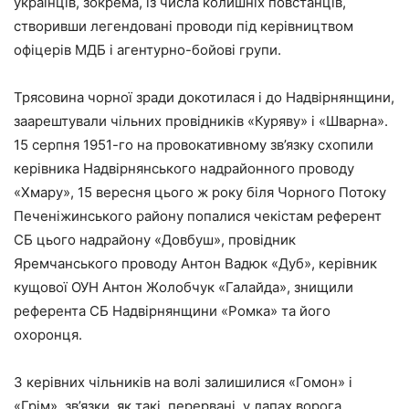
українців, зокрема, із числа колишніх повстанців,
створивши легендовані проводи під керівництвом
офіцерів МДБ і агентурно-бойові групи.
Трясовина чорної зради докотилася і до Надвірнянщини,
заарештували чільних провідників «Куряву» і «Шварна».
15 серпня 1951-го на провокативному зв’язку схопили
керівника Надвірнянського надрайонного проводу
«Хмару», 15 вересня цього ж року біля Чорного Потоку
Печеніжинського району попалися чекістам референт
СБ цього надрайону «Довбуш», провідник
Яремчанського проводу Антон Вадюк «Дуб», керівник
кущової ОУН Антон Жолобчук «Галайда», знищили
референта СБ Надвірнянщини «Ромка» та його
охоронця.
З керівних чільників на волі залишилися «Гомон» і
«Грім», зв’язки, як такі, перервані, у лапах ворога