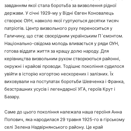
завданням якої стала боротьба за визволення рідної
держави. У січні 1929-му у Відні Євген Коновалець
створює ОУН, навколо якої гуртуються десятки тисяч
патріотів. Центр визвольного руху переноситься у
Галичину, що стає своєрідним українським П
`
ємонтом.
Національно-свідома молодь вливається у ряди ОУН,
готова віддати життя за кращу долю народу. Для
керівництва визвольним рухом створюються районні,
окружні і крайові проводи. Тодішнє покоління судилося
увійти в історію когортою нескорених і залізних. Їх
виховували на постулатах боротьби Шевченка і Франка,
безстрашних усусів і легендарної УГА, героїв Крут і
Базару.
Саме до цього покоління належала наша героїня Анна
Попович, яка народилася 29 травня 1925-го в гірському
селі Зелена Надвірнянського району. Це край