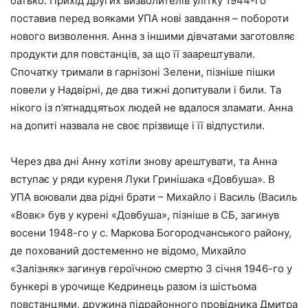
батько. Прихід других визволителів улітку 1944-го
поставив перед вояками УПА нові завдання – побороти
нового визволення. Анна з іншими дівчатами заготовляє
продукти для повстанців, за що її заарештували.
Спочатку тримали в гарнізоні Зелени, пізніше пішки
повели у Надвірні, де два тижні допитували і били. Та
нікого із п’ятнадцятьох людей не вдалося зламати. Анна
на допиті назвала не своє прізвище і її відпустили.
Через два дні Анну хотіли знову арештувати, та Анна
вступає у ряди куреня Луки Гринішака «Довбуша». В
УПА воювали два рідні брати – Михайло і Василь (Василь
«Вовк» був у курені «Довбуша», пізніше в СБ, загинув
восени 1948-го у с. Маркова Богородчанського району,
де похований достеменно не відомо, Михайло
«Залізняк» загинув героїчною смертю 3 січня 1946-го у
бункері в урочище Кедринець разом із шістьома
повстанцями, дружина підрайонного провідника Дмитра