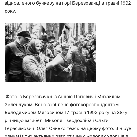
відновленого бункеру на горі Березовачці в травні 1992
року.
Фото із Березовачки із Анною Попович і Михайлом
Зеленчуком. Воно зроблене фотокореспондентом
Володимиром Миговичом 17 травня 1992 року на 38-у
річницю загибелі Миколи Твердохліба і Ольги
Герасимович. Олег Ониько теж є на цьому фото. Він був
одним із тих активних патріотичних молодих хлопців з