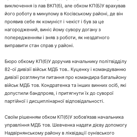
виключення із лав ВКП(б), але обком КП(Б)У врахував
його роботу в минулому в Косівському районі, де він
проявив себе як комуніст і чекіст і був за це
нагороджений, виніс йому сувору догану з
попередженням і зняв з роботи, як нездатного
виправити стан справ у районі.
Бюро обкому КП(б)У доручив начальнику політвідділу
82-ої дивізії військ МДБ тов.. Куценку і командуванню
дивізії розглянути питання про командира батальйону
військ МДБ тов. Кондратенка та інших винних осіб, які
допустили бандпрояв, і притягнути їх до суворої
партійної і дисциплінарної відповідальності.
Своїм рішенням обком КП(б)У зобов’язав начальника
управління МДБ тов. Шевченка надати дієву допомогу
Надвірнянському району в ліквідації оунівського