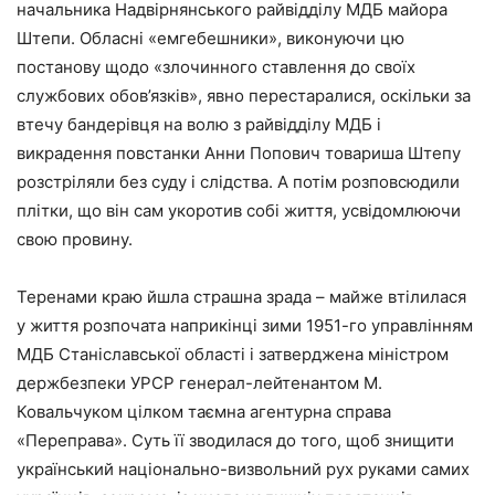
начальника Надвірнянського райвідділу МДБ майора
Штепи. Обласні «емгебешники», виконуючи цю
постанову щодо «злочинного ставлення до своїх
службових обов’язків», явно перестаралися, оскільки за
втечу бандерівця на волю з райвідділу МДБ і
викрадення повстанки Анни Попович товариша Штепу
розстріляли без суду і слідства. А потім розповсюдили
плітки, що він сам укоротив собі життя, усвідомлюючи
свою провину.
Теренами краю йшла страшна зрада – майже втілилася
у життя розпочата наприкінці зими 1951-го управлінням
МДБ Станіславської області і затверджена міністром
держбезпеки УРСР генерал-лейтенантом М.
Ковальчуком цілком таємна агентурна справа
«Переправа». Суть її зводилася до того, щоб знищити
український національно-визвольний рух руками самих