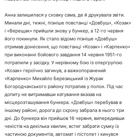
Анна залишилася у сховку сама, де й друкувала звіти.
Минали дні, тижні, пізніше повстанці «Довбуш», «Козак»
і «Верещак» прийшли знову у бункер, а 12-го червня
його покинули. Як стало відомо пізніше «Довбуш»
отримав донесення, що повстанці «Козак» і «Карпенко»
при виконанні бойового завдання 14 червня 1951-го
потрапили у засідку. У нерівному бою із опергрупою
«Козак» героїчно загинув, а важкопоранений
«Карпенко» Михайло Березицький із Журак
Богородчанського району потрапив у полон. Під час
допиту не витримавши катування вказав на
місцерозташування бункера. «Довбуш» перебував в
іншому районі, дорога до схрону забрала в нього три
дні. До бункера він прийшов 16 червня, випередивши
чекістів на декілька хвилин, встиг забрати сумку із
частиною документів, автомат і пістолет і кинувся