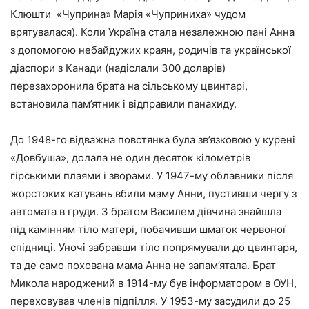
Клюшти «Чуприна» Марія «Чуприниха» чудом
врятувалася). Коли Україна стала незалежною пані Анна
з допомогою небайдужих краян, родичів та української
діаспори з Канади (надіслали 300 доларів)
перезахоронила брата на сільському цвинтарі,
встановила пам’ятник і відправили панахиду.
До 1948-го відважна повстянка була зв’язковою у курені
«Довбуша», долала не один десяток кілометрів
гірськими плаями і зворами. У 1947-му облавники після
жорстоких катувань вбили маму Анни, пустивши чергу з
автомата в груди. З братом Василем дівчина знайшла
під камінням тіло матері, побачивши шматок червоної
спідниці. Уночі забравши тіло попрямували до цвинтаря,
та де само похована мама Анна не запам’ятала. Брат
Микола народжений в 1914-му був інформатором в ОУН,
переховував членів підпілля. У 1953-му засудили до 25