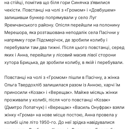
на стійці, помітив що біля гори Синячка з’явилися
чекісти. Повстанці на чолі з «Громом» і «Довбушем»
залишивши бункер попрямували у село Луг
Яремчанського району. Опісля перейшли на полонину
Мерешора, яка розташована неподалік села Пасічни у
напрямку гори Підсмерічок, де зробили колибу і
перебували там два тижні. Після цього повстанці, серед
яких і Анна, перейшли у лісовий масив лівої сторони
хутора Брицька, де зробили колибу, в якій і перебували.
Повстанці на чолі з «Громом» пішли в Пасічну, а жінка
Ольга Твердохліб залишилася разом із Анною, харчі їм
приносили «Козак» і «Верещак». Майже місяць жінки
проживали у колибі, після чого повстанці «Козак»
(Дмитро Лопатчук) і «Верещак» «Василь Онуфрак» взяли
жінку «Грома» на нове місце постою, Анна провела у
колибі ціле літо 1950-го. До неї зрідка навідувалися