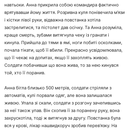
навтьоки. Анна прикрила собою командира фактично
врятувавши йому життя. Розривна куля понівечила м’язи
і кістки лівої руки, відважна повстанка хотіла
застрелитися, та пістолет дав осічку. Та Анна розуміла,
краще смерть, зубами витягнула чеку із гранати і
кинула. Прийшла до тями в ямі, ноги побиті осколками,
почала тікати, щоб її вбили. Прекрасно усвідомлювала,
що її чекає на допитах, якщо її захоплять живою.
Солдати побачивши що вона жива, то за нею кинувся
той, хто її поранив.
Анна бігла близько 500 метрів, солдати стріляли з
автоматів, кулі порвали одяг, але вона залишалася
живою. Упала зі скали, солдати з розгону зачепившись
за неї також упав. Він схопив її за поранену руку, вона
захрускотіла, тоді ж витягнув за другу. Повстанка була
вся у крові, лікар нашвидкоруч зробив перев’язку. На