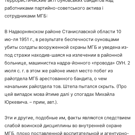
террористичиские акті оуновських бандитов над
работниками партийно-советського актива і
сотрудниками МГБ:
В Надворнянском районе Станиславской области 10
ию-ля 1951 г., в результате беспечности оуновцами
убиты солдаты вооруженной охраны МГБ и уведена из-
под стражи находив-шаяся на излечении в районной
больнице, машинистка надра-йонного «провода» ОУН. 2
июля с. г. в этом же районе имел место побег из
райотдела МГБ арестованного бандита, о чем
начальник райотдела тов. Штепа пытался скрыть. (Про
цей випадок мова йтиме далі у спогадах Михайла
Юркевича. – прим, авт.).
Эти и другие, подобные им, факты являются следствием
слабой воинской дисциплины во внутренней охране
МГБ, плохо поставленной воспитательной и агентурно-