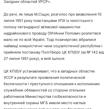
Західних областей УРСР».
До речі, як пише М.Сіщук, розголос про визволення 10
липня 1951 року повстанцями УПА із чекістського
полону легендарної зв’язкової-машиністки
надрайонового проводу ОУНАнни Попович розлетівся
мало не по всій Україні. Тоді позачергово зібралися
найвищі комуністичні чини соціалістичної республіки і
прийняли постанову Політбюро ЦК КП(б)У (за № 142 від
27 липня 1951 року), в якій ішлося:
ЦК КП(б)У устанавливает, что в западньіх областях
УССР в результате проявления политической
беспечности і преступного отношения к исполнению
служебник обязаностей со сторони отельних
работников Министерства госбезопасности и
внутренней охраньі МГБ имели место нагльіє