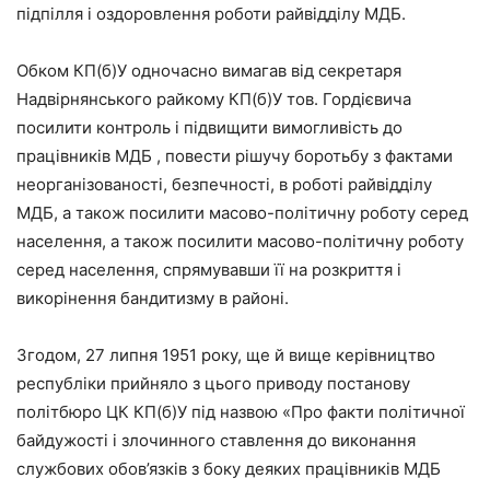
підпілля і оздоровлення роботи райвідділу МДБ.
Обком КП(б)У одночасно вимагав від секретаря
Надвірнянського райкому КП(б)У тов. Гордієвича
посилити контроль і підвищити вимогливість до
працівників МДБ , повести рішучу боротьбу з фактами
неорганізованості, безпечності, в роботі райвідділу
МДБ, а також посилити масово-політичну роботу серед
населення, а також посилити масово-політичну роботу
серед населення, спрямувавши її на розкриття і
викорінення бандитизму в районі.
Згодом, 27 липня 1951 року, ще й вище керівництво
республіки прийняло з цього приводу постанову
політбюро ЦК КП(б)У під назвою «Про факти політичної
байдужості і злочинного ставлення до виконання
службових обов’язків з боку деяких працівників МДБ