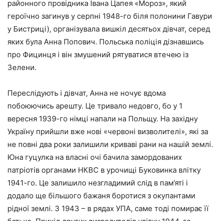
районного провідника Івана Цапея «Мороз», який
героїчно загинув у серпні 1948-го біля полонини Гавури
у Бистриці), організувала вишкіл десятьох дівчат, серед
яких була Анна Попович. Польська поліція дізнавшись
про Фицинця і він змушений рятуватися втечею із
Зелени.
Переслідують і дівчат, Анна не ночує вдома
побоюючись арешту. Це тривало недовго, бо у 1
вересня 1939-го німці напали на Польщу. На західну
Україну прийшли вже нові «червоні визволителі», які за
не повні два роки залишили криваві рани на нашій землі.
Юна гуцулка на власні очі бачила замордованих
патріотів органами НКВС в урочищі Буковинка влітку
1941-го. Це залишило незгладимий слід в пам’яті і
додало ще більшого бажаня боротися з окупантами
рідної землі. З 1943 – в рядах УПА, саме тоді помирає її