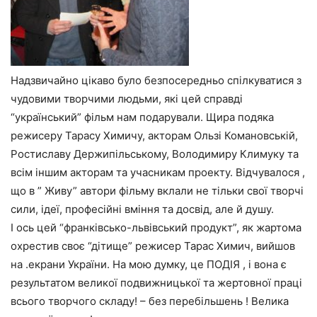
Надзвичайно цікаво було безпосередньо спілкуватися з
чудовими творчими людьми, які цей справді
“український” фільм нам подарували. Щира подяка
режисеру Тарасу Химичу, акторам Ользі Комановській,
Ростиславу Держипільському, Володимиру Климуку та
всім іншим акторам та учасникам проекту. Відчувалося ,
що в ” Живу” автори фільму вклали не тільки свої творчі
сили, ідеї, професійні вміння та досвід, але й душу.
І ось цей “франківсько-львівський продукт”, як жартома
охрестив своє “дітище” режисер Тарас Химич, вийшов
на .екрани України. На мою думку, це ПОДІЯ , і вона є
результатом великої подвижницької та жертовної праці
всього творчого складу! – без перебільшень ! Велика