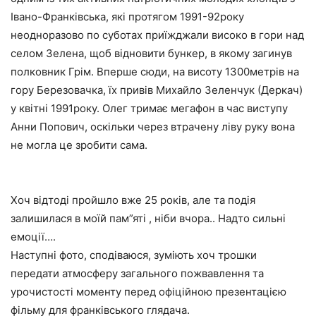
Івано-Франківська, які протягом 1991-92року
неодноразово по суботах приїжджали високо в гори над
селом Зелена, щоб відновити бункер, в якому загинув
полковник Грім. Вперше сюди, на висоту 1300метрів на
гору Березовачка, їх привів Михайло Зеленчук (Деркач)
у квітні 1991року. Олег тримає мегафон в час виступу
Анни Попович, оскільки через втрачену ліву руку вона
не могла це зробити сама.
Хоч відтоді пройшло вже 25 років, але та подія
залишилася в моїй пам”яті , ніби вчора.. Надто сильні
емоції….
Наступні фото, сподіваюся, зуміють хоч трошки
передати атмосферу загального пожвавлення та
урочистості моменту перед офіційною презентацією
фільму для франківського глядача.