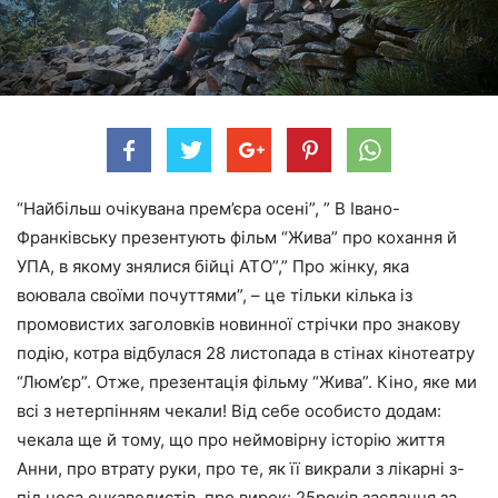
“Найбільш очікувана прем’єра осені”, ” В Івано-
Франківську презентують фільм “Жива” про кохання й
УПА, в якому знялися бійці АТО”,” Про жінку, яка
воювала своїми почуттями”, – це тільки кілька із
промовистих заголовків новинної стрічки про знакову
подію, котра відбулася 28 листопада в стінах кінотеатру
“Люм’єр”. Отже, презентація фільму “Жива”. Кіно, яке ми
всі з нетерпінням чекали! Від себе особисто додам:
чекала ще й тому, що про неймовірну історію життя
Анни,
про втрату руки, про те, як її викрали з лікарні з-
під носа енкаведистів, про вирок: 25років заслання за