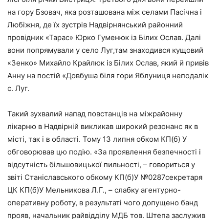
на гору Бзовач, яка розташована між селами Пасічна і
Любіжня, де їх зустрів Надвірнянський районний
провідник «Тарас» Юрко Гуменюк із Білих Ослав. Далі
вони попрямували у село Луг,там знаходився кущовий
«Зенко» Михайло Крайлюк із Білих Ослав, який й привів
Анну на постій «Довбуша біля гори Яблуниця неподалік
с. Луг.
Такий зухвалий напад повстанців на міжрайонну
лікарню в Надвірній викликав широкий резонанс як в
місті, так і в області. Тому 13 липня обком КП(б) У
обговорював цю подію. «За проявлення безпечності і
відсутність більшовицької пильності, – говориться у
звіті Станіславського обкому КП(б)У №0287секретаря
ЦК КП(б)У Мельникова Л.Г., – слабку агентурно-
оперативну роботу, в результаті чого допущено банд
прояв, начальник райвідділу МДБ тов. Штепа заслужив