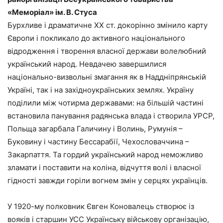
«Меморіал» ім. В. Стуса
Бурхливе і драматичне ХХ ст. докорінно змінило карту
Європи і покликало до активного національного
відродження і творення власної держави волелюбний
український народ. Невдачею завершилися
національно-визвольні змагання як в Наддніпрянській
Україні, так і на західноукраїнських землях. Україну
поділили між чотирма державами: на більшій частині
встановила панування радянська влада і створила УРСР,
Польща загарбала Галичину і Волинь, Румунія –
Буковину і частину Бессарабії, Чехословаччина –
Закарпаття. Та гордий український народ неможливо
зламати і поставити на коліна, відчуття волі і власної
гідності завжди горіли вогнем змін у серцях українців.
У 1920-му полковник Євген Коновалець створює із
вояків і старшин УСС Українську військову організацію,