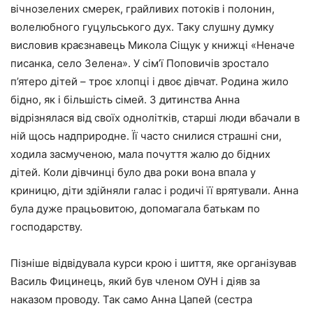
вічнозелених смерек, грайливих потоків і полонин,
волелюбного гуцульського дух. Таку слушну думку
висловив краєзнавець Микола Сіщук у книжці «Неначе
писанка, село Зелена». У сім’ї Поповичів зростало
п’ятеро дітей – троє хлопці і двоє дівчат. Родина жило
бідно, як і більшість сімей. З дитинства Анна
відрізнялася від своїх однолітків, старші люди вбачали в
ній щось надприродне. Її часто снилися страшні сни,
ходила засмученою, мала почуття жалю до бідних
дітей. Коли дівчинці було два роки вона впала у
криницю, діти здійняли галас і родичі її врятували. Анна
була дуже працьовитою, допомагала батькам по
господарству.
Пізніше відвідувала курси крою і шиття, яке організував
Василь Фицинець, який був членом ОУН і діяв за
наказом проводу. Так само Анна Цапей (сестра