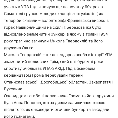
участь в УПА і тд, я почула ще на початку 90х років.
Саме тоді групою молодих хлопців-ентузіастів ( як
тепер би сказали – волонтерів)з Франківська високо в
горах Надвірнянщини на схилі г.Березовачка було
відновлено знаменитий бункер, в якому в травні 1954
року трагічно загинули Микола Твердохліб та його
дружина Ольга.
Микола Твердохліб – це легендарна особа в історії УПА,
знаменитий полковник Грім, який в ті буремні роки
спротиву очолював УПА-ЗАХІД. Під військовим
керівництвом Грома перебували терени
Станиславівської і Дрогобицької областей, Закарпаття і
Буковина.
Очевидцем загибелі полковника Грома та його дружини
була Анна Попович, котра дивом залишилася живою
після того, як енкаведити оточили бункер та закидали
його гранатами.