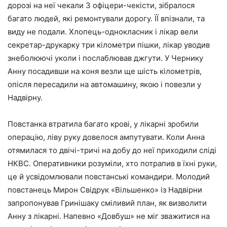
дорозі на неї чекали 3 офіцери-чекісти, зібралося
багато людей, які ремонтували дорогу. ЇЇ впізнали, та
виду не подали. Хлопець-однокласник і лікар вели
секретар-друкарку три кілометри пішки, лікар уводив
знеболюючі уколи і послаблював джгути. У Чернику
Анну посадивши на коня везли ще шість кілометрів,
опісля пересадили на автомашину, якою і повезли у
Надвірну.
Повстанка втратила багато крові, у лікарні зробили
операцію, ліву руку довелося ампутувати. Коли Анна
отямилася то двічі-тричі на добу до неї приходили сліді
НКВС. Оперативники розуміли, хто потрапив в їхні руки,
це й усвідомлювали повстанські командири. Молодий
повстанець Мирон Свідрук «Вільшенко» із Надвірни
запропонував Гринішаку сміливий план, як визволити
Анну з лікарні. Напевно «Довбуш» не міг зважитися на