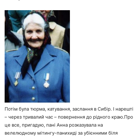
Потім була тюрма, катування, заслання в Сибір. І нарешті
– через тривалий час – повернення до рідного краю.Про
це все, пригадую, пані Анна розказувала на
велелюдному мітингу-панихиді за убієнними біля