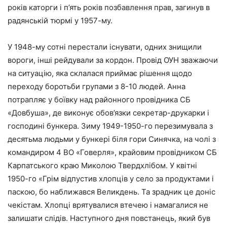
років каторги і п’ять років позбавлення прав, загинув в
радянській тюрмі у 1957-му.
У 1948-му сотні перестали існувати, одних знищили
вороги, інші рейдували за кордон. Провід ОУН зважаючи
на ситуацію, яка склалася приймає рішення щодо
переходу боротьби групами з 8-10 людей. Анна
потрапляє у боївку над районного провідника СБ
«Довбуша», де виконує обов’язки секретар-друкарки і
господині бункера. Зиму 1949-1950-го перезимувала з
десятьма людьми у бункері біля гори Синячка, на чолі з
командиром 4 ВО «Говерля», крайовим провідником СБ
Карпатського краю Миколою Твердхлібом. У квітні
1950-го «Грім відпустив хлопців у село за продуктами і
паскою, бо наближався Великдень. Та зрадник це доніс
чекістам. Хлопці врятувалися втечею і намагалися не
залишати слідів. Наступного дня повстанець, який був