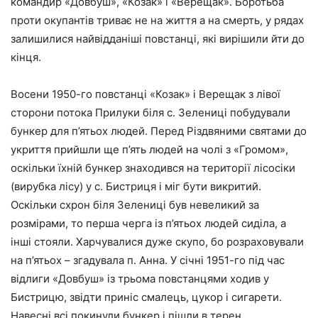
командир «Довбуш», «Козак» і «Верещак». Боротьба
проти окупантів триває не на життя а на смерть, у рядах
залишилися найвідданіші повстанці, які вирішили йти до
кінця.
Восени 1950-го повстанці «Козак» і Верещак з лівої
сторони потока Прилуки біля с. Зелениці побудували
бункер для п’ятьох людей. Перед Різдвяними святами до
укриття прийшли ще п’ять людей на чолі з «Громом»,
оскільки їхній бункер знаходився на території лісосіки
(вирубка лісу) у с. Бистриця і міг бути викритий.
Оскільки схрон біля Зелениці був невеликий за
розмірами, то перша черга із п’ятьох людей сиділа, а
інші стояли. Харчувалися дуже скупо, бо розраховували
на п’ятьох – згадувала п. Анна. У січні 1951-го під час
відлиги «Довбуш» із трьома повстанцями ходив у
Бистрицю, звідти приніс смалець, цукор і сигарети.
Навесні всі покинули бункер і пішли в терен.