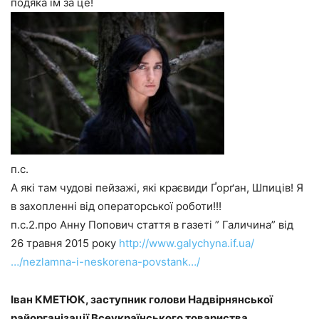
подяка їм за це!
п.с.
А які там чудові пейзажі, які краєвиди Ґорґан, Шпиців! Я
в захопленні від операторської роботи!!!
п.с.2.про Анну Попович стаття в газеті ” Галичина” від
26 травня 2015 року
http://www.galychyna.if.ua/
…/nezlamna-i-neskorena-povstank…/
Іван КМЕТЮК, заступник голови Надвірнянської
райорганізації Всеукраїнського товариства